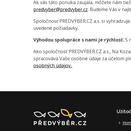
Ak vás táto ponuka zaujala, môžete nám tiež
predvyber@predvyber.cz
. Budeme Vás v najb
Spoločnosť PREDVÝBER.CZ a.s. si vyhradzuje
uvedené požiadavky.
Výhodou spolupráce s nami je rýchlosť.
S n
Ako spoločnosť PREDVÝBER.CZ a.s., Na Kozačc
spracováva Vaše osobné údaje za účelom pln
osobných údajov..
Užito
Ho