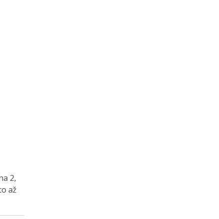
ha 2,
to až