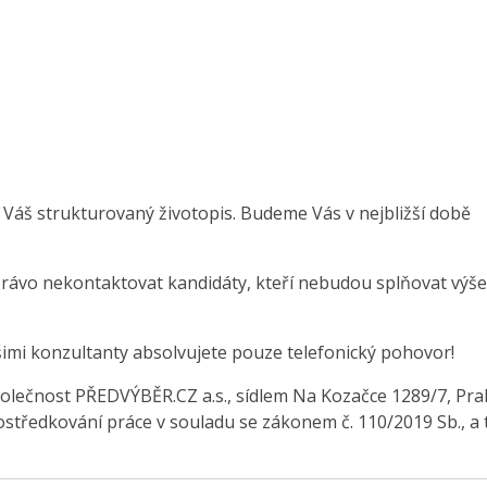
 Váš strukturovaný životopis. Budeme Vás v nejbližší době
právo nekontaktovat kandidáty, kteří nebudou splňovat výše
šimi konzultanty absolvujete pouze telefonický pohovor!
olečnost PŘEDVÝBĚR.CZ a.s., sídlem Na Kozačce 1289/7, Pra
středkování práce v souladu se zákonem č. 110/2019 Sb., a 