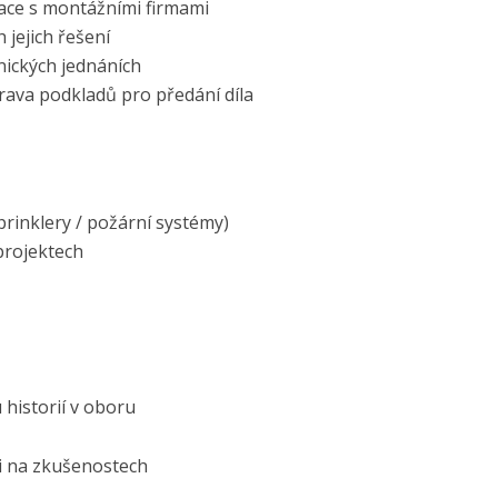
ace s montážními firmami
 jejich řešení
nických jednáních
prava podkladů pro předání díla
rinklery / požární systémy)
projektech
 historií v oboru
ti na zkušenostech