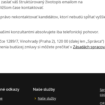
 zaslať váš štruktúrovaný životopis emailom na
ližšom čase kontaktovať.
 právo nekontaktovať kandidátov, ktorí nebudú spĺňať vyšši
ašimi konzultantmi absolvujete iba telefonický pohovor.
e 1289/7, Vinohrady (Praha 2), 120 00 (ďalej len „Správca“)
enia budúcej zmluvy si môžete prečítať v
Zásadách spracov
čné odkazy
Naše služby
Spr
coo
me
Naše služby
OR 