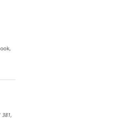
book,
1 381,