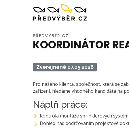
PŘEDVÝBĚR.CZ
KOORDINÁTOR REA
Zverejnené 07.05.2026
Pro našeho klienta, společnost, která se zabý
zařízení, hledáme vhodného kandidáta na po
Náplň práce:
Kontrola montáže sprinklerových systémů 
Dohled nad dodržováním projektové dok