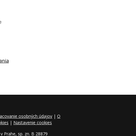
e
ania
acovanie osobných údajov
|
O
kies
|
Nastavenie cookies
v Prahe, sp. zn. B 28879