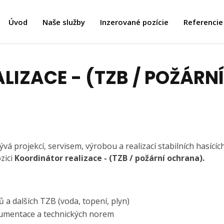
Úvod
Naše služby
Inzerované pozície
Referencie
LIZACE - (TZB / POŽÁRN
vá projekcí, servisem, výrobou a realizací stabilních hasícíc
zici
Koordinátor realizace - (TZB / požární ochrana).
a dalších TZB (voda, topení, plyn)
umentace a technických norem