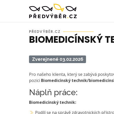
PŘEDVÝBĚR.CZ
BIOMEDICÍNSKÝ T
Zverejnené 03.02.2026
Pro našeho klienta, který se zabývá poskyt
pozici
Biomedicínský technik/biomedicínsk
Náplň práce:
Biomedicínský technik:
Podílí se na správě zdravotnických přístr