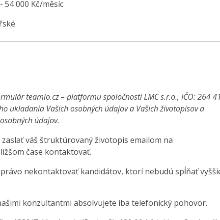
 - 54 000 Kč/měsíc
řské
rmulár teamio.cz – platformu spoločnosti LMC s.r.o., IČO: 264 4
ho ukladania Vašich osobných údajov a Vašich životopisov a
a osobných údajov.
 zaslať váš štruktúrovaný životopis emailom na
ližšom čase kontaktovať.
 právo nekontaktovať kandidátov, ktorí nebudú spĺňať vyšši
ašimi konzultantmi absolvujete iba telefonický pohovor.