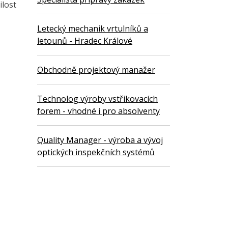
ilost
Letecký mechanik vrtulníků a
letounů - Hradec Králové
Obchodně projektový manažer
Technolog výroby vstřikovacích
forem - vhodné i pro absolventy
Quality Manager - výroba a vývoj
optických inspekčních systémů