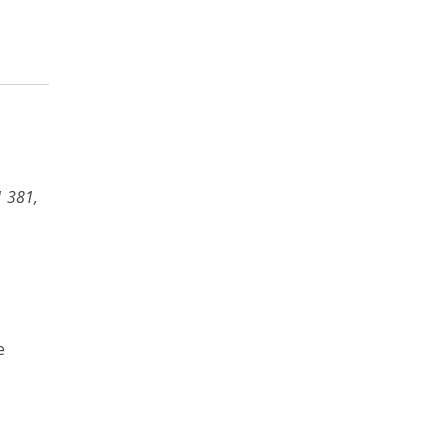
1 381,
e