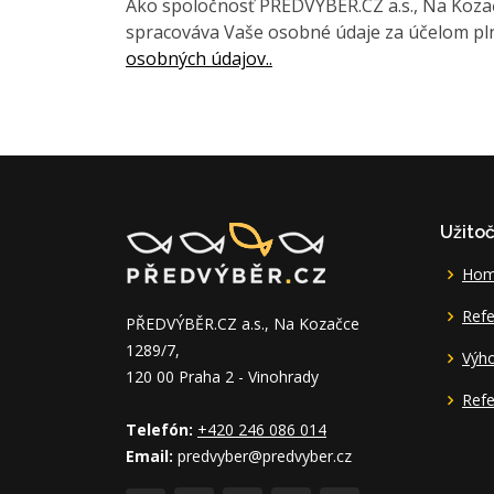
Ako spoločnosť PREDVÝBER.CZ a.s., Na Kozačc
spracováva Vaše osobné údaje za účelom pln
osobných údajov..
Užito
Ho
Refe
PŘEDVÝBĚR.CZ a.s., Na Kozačce
1289/7,
Výh
120 00 Praha 2 - Vinohrady
Refe
Telefón:
+420 246 086 014
Email:
predvyber@predvyber.cz