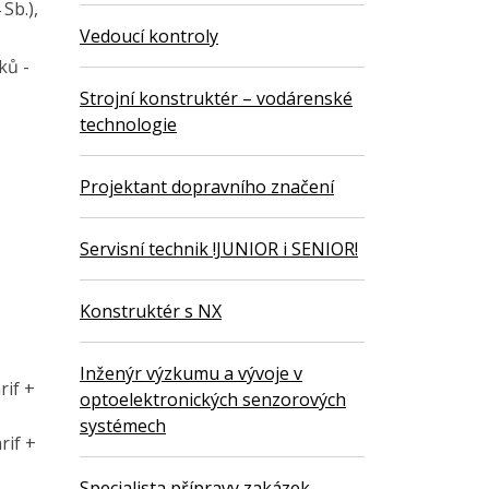
Sb.),
Vedoucí kontroly
ků -
Strojní konstruktér – vodárenské
technologie
Projektant dopravního značení
Servisní technik !JUNIOR i SENIOR!
Konstruktér s NX
Inženýr výzkumu a vývoje v
rif +
optoelektronických senzorových
systémech
rif +
Specialista přípravy zakázek