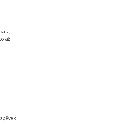
ha 2,
to až
říspěvek