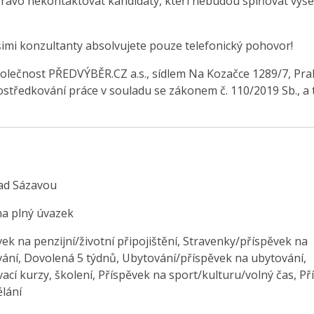
právo nekontaktovat kandidáty, kteří nebudou splňovat výše
šimi konzultanty absolvujete pouze telefonický pohovor!
olečnost PŘEDVÝBĚR.CZ a.s., sídlem Na Kozačce 1289/7, Pra
středkování práce v souladu se zákonem č. 110/2019 Sb., a 
ad Sázavou
na plný úvazek
ek na penzijní/životní připojištění, Stravenky/příspěvek na
vání, Dovolená 5 týdnů, Ubytování/příspěvek na ubytování,
ací kurzy, školení, Příspěvek na sport/kulturu/volný čas, P
ělání