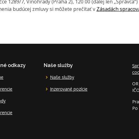
e 1289/7, Vinohrady (Praha 2), 120 00 (ďalej len „Správca“)
enia budúcej zmluvy si môžete prečítať v
Zásadách spracov
čné odkazy
Naše služby
Spr
coo
me
Naše služby
OR 
rencie
Inzerované pozície
IČ
ody
Pra
Po 
rencie