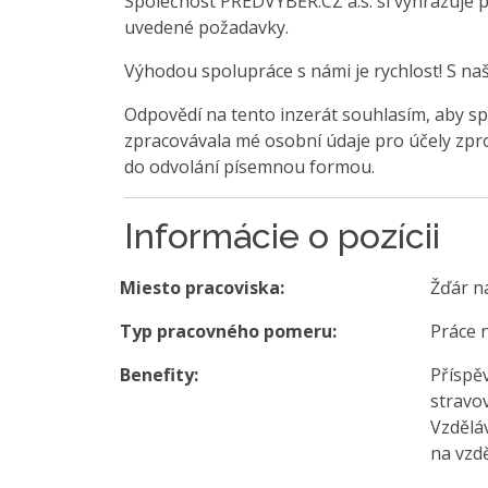
Společnost PŘEDVÝBĚR.CZ a.s. si vyhrazuje 
uvedené požadavky.
Výhodou spolupráce s námi je rychlost! S na
Odpovědí na tento inzerát souhlasím, aby sp
zpracovávala mé osobní údaje pro účely zpro
do odvolání písemnou formou.
Informácie o pozícii
Miesto pracoviska:
Žďár n
Typ pracovného pomeru:
Práce 
Benefity:
Příspěv
stravo
Vzděláv
na vzd