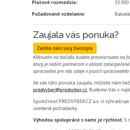
Platové rozmedzie:
33 000
Požadované vzdelanie:
Bakalá
Zaujala vás ponuka?
Zašlite nám svoj životopis
Kliknutím na tlačidlo budete presmerovaní na fo
ktorý je našim partnerom v oblasti zabezpečené
spracováva pre nás údaje v pozícii spracovateľ
Ak vás táto ponuka zaujala, môžete nám tiež
predvyber@predvyber.cz
. Budeme Vás v najb
Spoločnosť PREDVÝBER.CZ a.s. si vyhradzuje
uvedené požiadavky.
Výhodou spolupráce s nami je rýchlosť.
S n