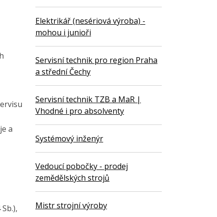
Elektrikář (nesériová výroba) -
mohou i junioři
ch
Servisní technik pro region Praha
a střední Čechy
Servisní technik TZB a MaR |
servisu
Vhodné i pro absolventy
je a
Systémový inženýr
Vedoucí pobočky - prodej
zemědělských strojů
Mistr strojní výroby
Sb.),