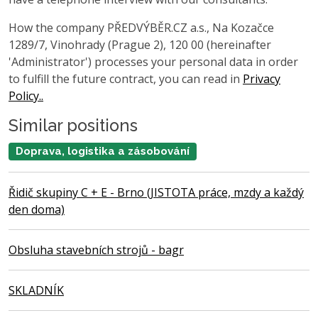
How the company PŘEDVÝBĚR.CZ a.s., Na Kozačce
1289/7, Vinohrady (Prague 2), 120 00 (hereinafter
'Administrator') processes your personal data in order
to fulfill the future contract, you can read in
Privacy
Policy..
Similar positions
Doprava, logistika a zásobování
Řidič skupiny C + E - Brno (JISTOTA práce, mzdy a každý
den doma)
Obsluha stavebních strojů - bagr
SKLADNÍK