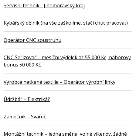
Servisní technik - Jihomoravský kraj
Rybářský dělník (na vše zaškolíme, stačí chuť pracovat)
Operátor CNC soustruhu
CNC Seřizovač – měsíční výdělek až 55 000 Kč, náborový
bonus 50 000 Kč
Výrobce netkané textilie – Operátor výrobní linky
Údržbář – Elektrikář
Zámečník – Svářeč
Montážní technik – jedna směna, volné víkendy, žádné