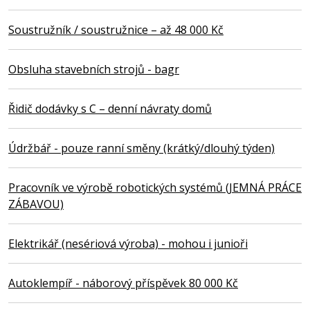
Soustružník / soustružnice – až 48 000 Kč
Obsluha stavebních strojů - bagr
Řidič dodávky s C – denní návraty domů
Údržbář - pouze ranní směny (krátký/dlouhý týden)
Pracovník ve výrobě robotických systémů (JEMNÁ PRÁCE
ZÁBAVOU)
Elektrikář (nesériová výroba) - mohou i junioři
Autoklempíř - náborový příspěvek 80 000 Kč