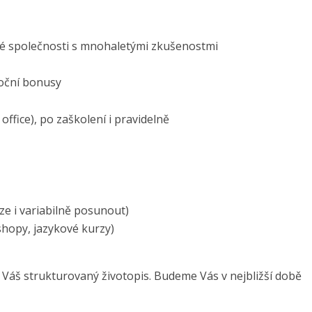
ké společnosti s mnohaletými zkušenostmi
oční bonusy
fice), po zaškolení i pravidelně
lze i variabilně posunout)
shopy, jazykové kurzy)
 Váš strukturovaný životopis. Budeme Vás v nejbližší době