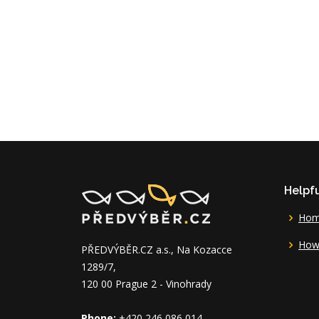
Helpfu
Ho
How 
PŘEDVÝBĚR.CZ a.s., Na Kozacce
1289/7,
120 00 Prague 2 - Vinohrady
Phone:
+420 246 086 014