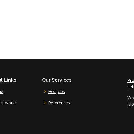
l Links
Our Services
Pro
set
me
Hot Jobs
Wor
it works
References
Mo 