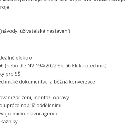
troje
návody, uživatelská nastavení)
deálně elektro
 §6 (nebo dle NV 194/2022 Sb. §6 Elektrotechnik)
ky pro SŠ
 technické dokumentaci a běžná konverzace
ování zařízení, montáž, opravy
olupráce napříč odděleními
vývoji i mimo hlavní agendu
ákazníky
ů