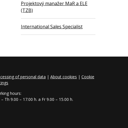
Projektový manažer MaR a ELE
(TZB)
International Sales Specialist
cessing of personal data
|
About cookies
|
Cookie
tings
king hours:
– Th 9.00 – 17.00 h. a Fr 9.00 – 15.00 h.