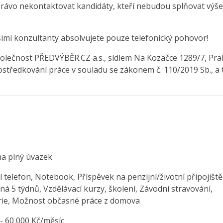
právo nekontaktovat kandidáty, kteří nebudou splňovat výše
šimi konzultanty absolvujete pouze telefonický pohovor!
olečnost PŘEDVÝBĚR.CZ a.s., sídlem Na Kozačce 1289/7, Pra
středkování práce v souladu se zákonem č. 110/2019 Sb., a 
na plný úvazek
 telefon, Notebook, Příspěvek na penzijní/životní připojiště
á 5 týdnů, Vzdělávací kurzy, školení, Závodní stravování,
rie, Možnost občasné práce z domova
 - 60 000 Kč/měsíc