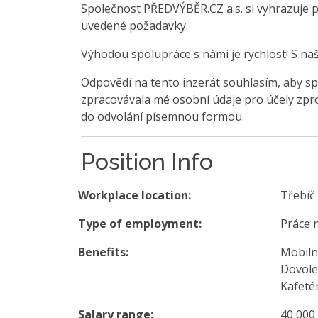
Společnost PŘEDVÝBĚR.CZ a.s. si vyhrazuje 
uvedené požadavky.
Výhodou spolupráce s námi je rychlost! S na
Odpovědí na tento inzerát souhlasím, aby sp
zpracovávala mé osobní údaje pro účely zpro
do odvolání písemnou formou.
Position Info
Workplace location:
Třebíč
Type of employment:
Práce 
Benefits:
Mobilní
Dovolen
Kafeté
Salary range:
40 000