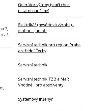
Operátor výroby (stačí chuť,
ostatní naučíme)
Elektrikář (nesériová výroba) -
ha 2,
mohou i junioři
to až
Servisní technik pro region Praha
a střední Čechy
Servisní technik
Servisní technik TZB a MaR |
Vhodné i pro absolventy
ní,
Systémový inženýr