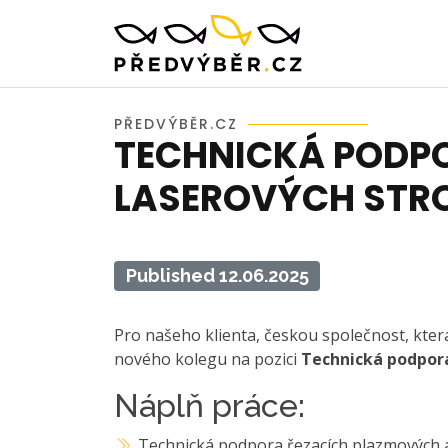
PŘEDVÝBĚR.CZ
TECHNICKÁ PODP
LASEROVÝCH STR
Published 12.06.2025
Pro našeho klienta, českou společnost, která
nového kolegu na pozici
Technická podpora
Náplň práce:
Technická podpora řezacích plazmových a