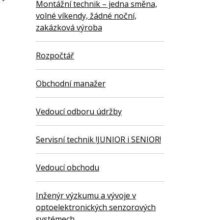
Montážní technik – jedna směna,
volné víkendy, žádné noční,
zakázková výroba
Rozpočtář
Obchodní manažer
Vedoucí odboru údržby
Servisní technik !JUNIOR i SENIOR!
Vedoucí obchodu
Inženýr výzkumu a vývoje v
optoelektronických senzorových
systémech