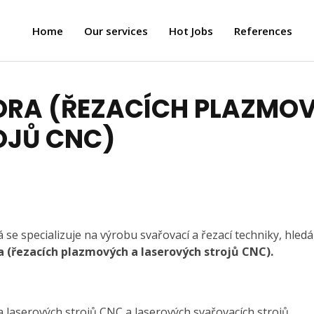
Home
Our services
Hot Jobs
References
ORA (ŘEZACÍCH PLAZMO
OJŮ CNC)
 se specializuje na výrobu svařovací a řezací techniky, hled
 (řezacích plazmových a laserových strojů CNC).
 laserových strojů CNC a laserových svařovacích strojů