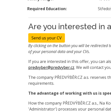
Required Education:
Středo
Are you interested in a
Send us your CV
By clicking on the button you will be redirected t
of your personal data and your CVs.
If you are interested in this offer, you can 
predvyber@predvyber.cz
. We will contact you
The company PŘEDVÝBĚR.CZ a.s. reserves the
requirements.
The advantage of working with us is spe
How the company PŘEDVÝBĚR.CZ a.s., Na Koza
'Administrator') processes your personal data