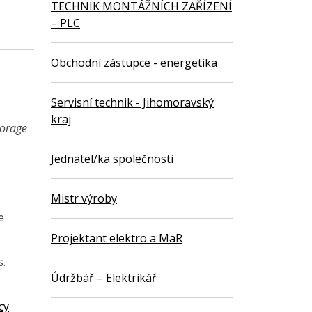
TECHNIK MONTÁŽNÍCH ZAŘÍZENÍ
– PLC
Obchodní zástupce - energetika
Servisní technik - Jihomoravský
kraj
torage
Jednatel/ka společnosti
Mistr výroby
e
Projektant elektro a MaR
s.
Údržbář – Elektrikář
cy