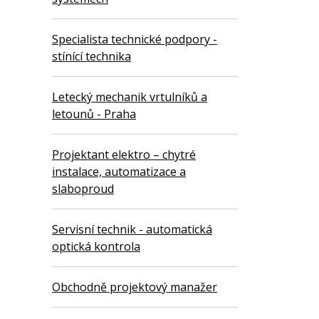
Specialista technické podpory -
stínící technika
Letecký mechanik vrtulníků a
letounů - Praha
Projektant elektro – chytré
instalace, automatizace a
slaboproud
Servisní technik - automatická
optická kontrola
Obchodně projektový manažer