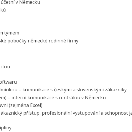
s účetní v Německu
bků
ým týmem
ské pobočky německé rodinné firmy
ritou
oftwaru
odmínkou – komunikace s českými a slovenskými zákazníky
mem) – interní komunikace s centrálou v Německu
ovni (zejména Excel)
zákaznický přístup, profesionální vystupování a schopnost j
iplíny