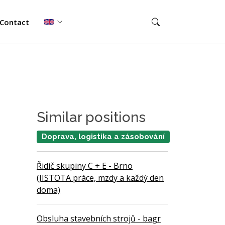
Contact
Similar positions
Doprava, logistika a zásobování
Řidič skupiny C + E - Brno
(JISTOTA práce, mzdy a každý den
doma)
Obsluha stavebních strojů - bagr