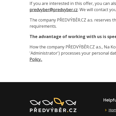
If you are interested in this offer, you can 
predvyber@predvyber.cz
. We will contact you
The company PŘEDVÝBĚR.CZ a.s. reserves the
requirements.
The advantage of working with us is spe
How the company PŘEDVÝBĚR.CZ a.s., Na Koza
'Administrator') processes your personal data
Policy..
Helpfu
Ho