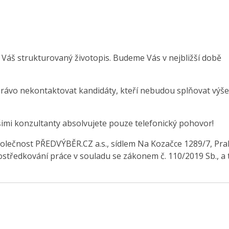
 Váš strukturovaný životopis. Budeme Vás v nejbližší době
právo nekontaktovat kandidáty, kteří nebudou splňovat výše
šimi konzultanty absolvujete pouze telefonický pohovor!
olečnost PŘEDVÝBĚR.CZ a.s., sídlem Na Kozačce 1289/7, Pra
středkování práce v souladu se zákonem č. 110/2019 Sb., a 