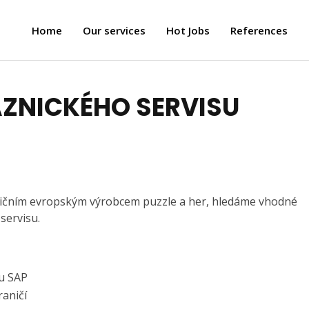
Home
Our services
Hot Jobs
References
AZNICKÉHO SERVISU
radičním evropským výrobcem puzzle a her, hledáme vhodné
servisu.
mu SAP
raničí