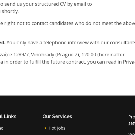
also send us your structured CV by email to
 shortly.
 right not to contact candidates who do not meet the abov
ed.
You only have a telephone interview with our consultant
čce 1289/7, Vinohrady (Prague 2), 120 00 (hereinafter
 in order to fulfill the future contract, you can read in
Priva
l Links
Our Services
Pro
set
me
Hot Jobs
Wor