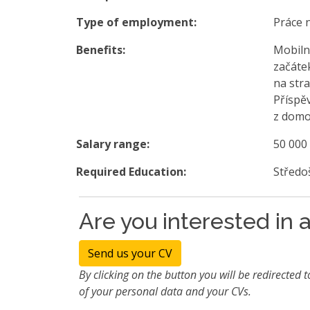
Type of employment:
Práce 
Benefits:
Mobilní
začáte
na str
Příspě
z dom
Salary range:
50 000
Required Education:
Středo
Are you interested in a
Send us your CV
By clicking on the button you will be redirected t
of your personal data and your CVs.