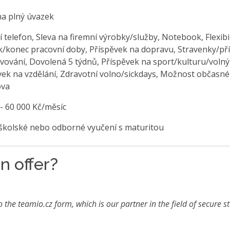
na plný úvazek
 telefon, Sleva na firemní výrobky/služby, Notebook, Flexibi
k/konec pracovní doby, Příspěvek na dopravu, Stravenky/př
avování, Dovolená 5 týdnů, Příspěvek na sport/kulturu/volný
vek na vzdělání, Zdravotní volno/sickdays, Možnost občasné
ova
 - 60 000 Kč/měsíc
školské nebo odborné vyučení s maturitou
n offer?
o the teamio.cz form, which is our partner in the field of secure s