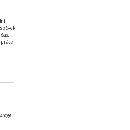
lní
íspěvek
 čas,
 práce
torage