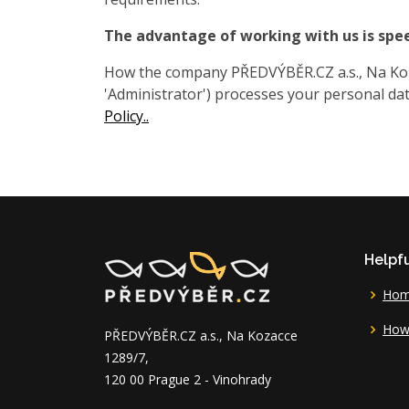
The advantage of working with us is spe
How the company PŘEDVÝBĚR.CZ a.s., Na Koza
'Administrator') processes your personal data
Policy..
Helpfu
Ho
How 
PŘEDVÝBĚR.CZ a.s., Na Kozacce
1289/7,
120 00 Prague 2 - Vinohrady