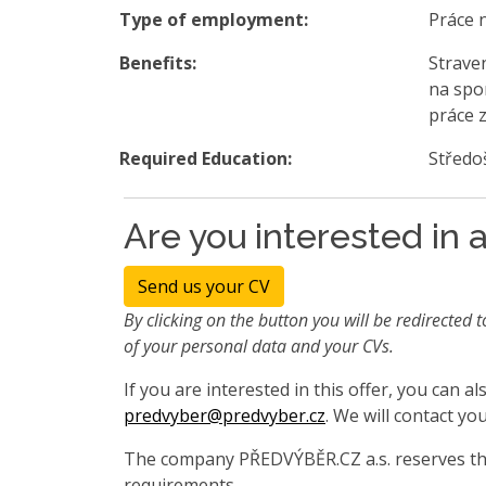
Type of employment:
Práce 
Benefits:
Straven
na spo
práce 
Required Education:
Středo
Are you interested in a
Send us your CV
By clicking on the button you will be redirected t
of your personal data and your CVs.
If you are interested in this offer, you can 
predvyber@predvyber.cz
. We will contact you
The company PŘEDVÝBĚR.CZ a.s. reserves the
requirements.