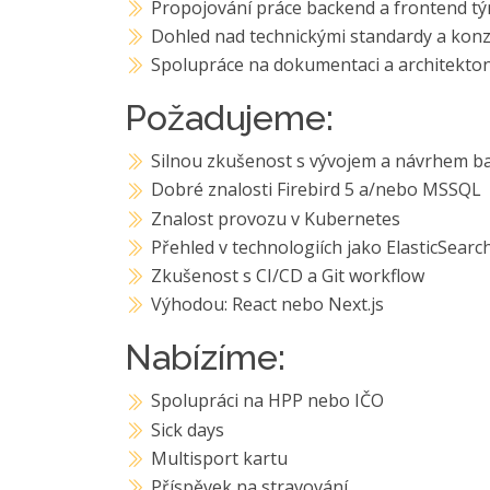
Propojování práce backend a frontend t
Dohled nad technickými standardy a konzi
Spolupráce na dokumentaci a architekto
Požadujeme:
Silnou zkušenost s vývojem a návrhem b
Dobré znalosti Firebird 5 a/nebo MSSQL
Znalost provozu v Kubernetes
Přehled v technologiích jako ElasticSearch
Zkušenost s CI/CD a Git workflow
Výhodou: React nebo Next.js
Nabízíme:
Spolupráci na HPP nebo IČO
Sick days
Multisport kartu
Příspěvek na stravování