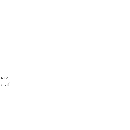
ha 2,
to až