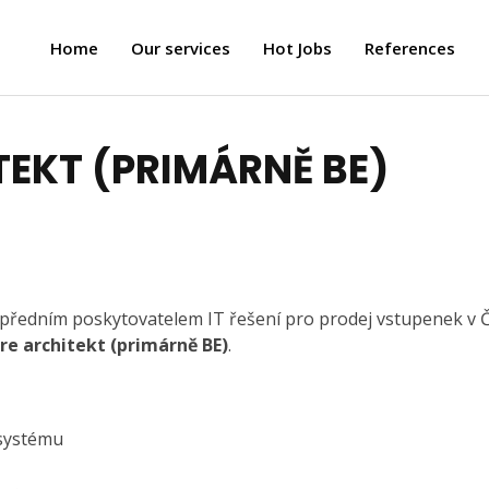
Home
Our services
Hot Jobs
References
EKT (PRIMÁRNĚ BE)
e předním poskytovatelem IT řešení pro prodej vstupenek v 
e architekt (primárně BE)
.
 systému