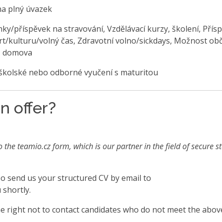
na plný úvazek
ky/příspěvek na stravování, Vzdělávací kurzy, školení, Přís
rt/kulturu/volný čas, Zdravotní volno/sickdays, Možnost ob
z domova
školské nebo odborné vyučení s maturitou
n offer?
o the teamio.cz form, which is our partner in the field of secure s
also send us your structured CV by email to
 shortly.
 right not to contact candidates who do not meet the abov