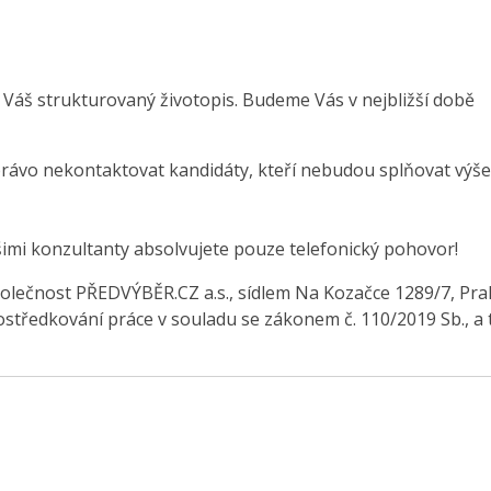
 Váš strukturovaný životopis. Budeme Vás v nejbližší době
právo nekontaktovat kandidáty, kteří nebudou splňovat výše
šimi konzultanty absolvujete pouze telefonický pohovor!
olečnost PŘEDVÝBĚR.CZ a.s., sídlem Na Kozačce 1289/7, Pra
středkování práce v souladu se zákonem č. 110/2019 Sb., a 