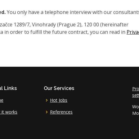
ed.
You only have a telephone interview with our consultant
čce 1289/7, Vinohrady (Prague 2), 120 00 (hereinafter
 in order to fulfill the future contract, you can read in
Priva
l Links
Our Services
Pro
set
me
Hot Jobs
Wor
it works
References
Mo 