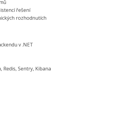
ýmů
stencí řešení
nických rozhodnutích
ackendu v .NET
, Redis, Sentry, Kibana