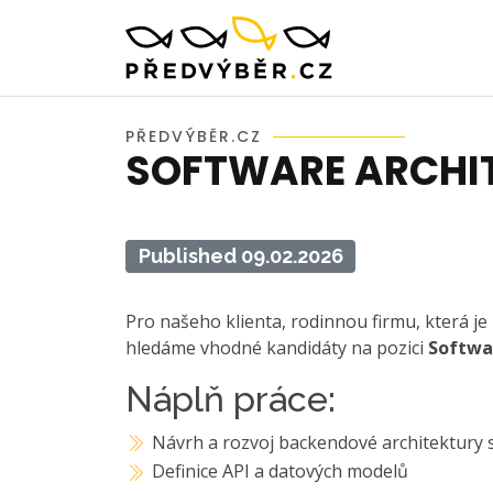
PŘEDVÝBĚR.CZ
SOFTWARE ARCHIT
Published 09.02.2026
Pro našeho klienta, rodinnou firmu, která j
hledáme vhodné kandidáty na pozici
Softwar
Náplň práce:
Návrh a rozvoj backendové architektury
Definice API a datových modelů