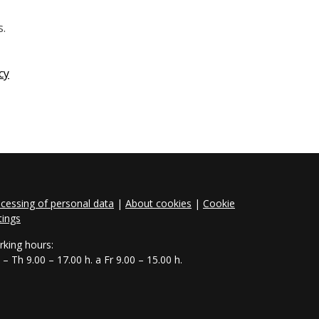
s.
cy
cessing of personal data
|
About cookies
|
Cookie
tings
king hours:
– Th 9.00 – 17.00 h. a Fr 9.00 – 15.00 h.