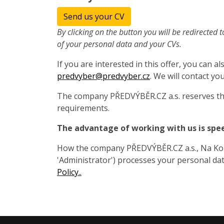
Send us your CV
By clicking on the button you will be redirected t
of your personal data and your CVs.
If you are interested in this offer, you can 
predvyber@predvyber.cz
. We will contact you
The company PŘEDVÝBĚR.CZ a.s. reserves the
requirements.
The advantage of working with us is spe
How the company PŘEDVÝBĚR.CZ a.s., Na Koza
'Administrator') processes your personal data
Policy..