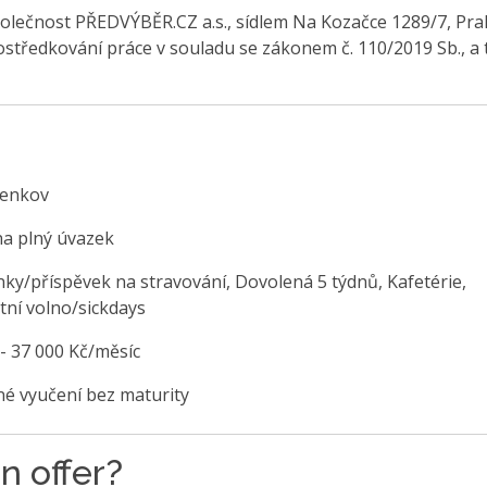
olečnost PŘEDVÝBĚR.CZ a.s., sídlem Na Kozačce 1289/7, Pra
středkování práce v souladu se zákonem č. 110/2019 Sb., a 
venkov
na plný úvazek
nky/příspěvek na stravování, Dovolená 5 týdnů, Kafetérie,
tní volno/sickdays
 - 37 000 Kč/měsíc
é vyučení bez maturity
n offer?