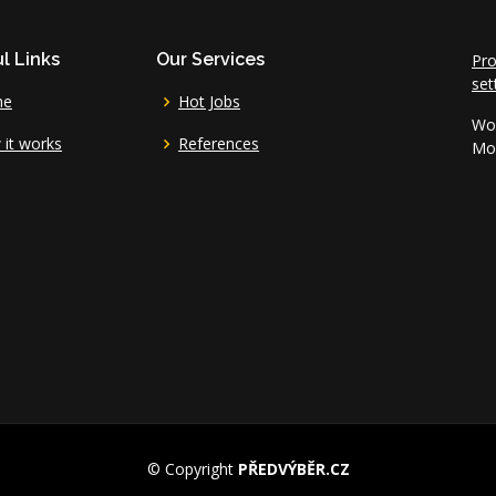
l Links
Our Services
Pro
set
me
Hot Jobs
Wor
it works
References
Mo 
© Copyright
PŘEDVÝBĚR.CZ