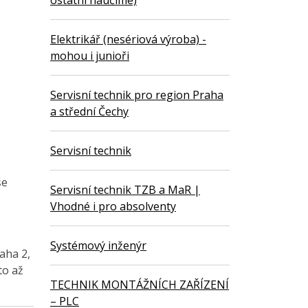
ostatní naučíme)
Elektrikář (nesériová výroba) -
mohou i junioři
Servisní technik pro region Praha
a střední Čechy
Servisní technik
še
Servisní technik TZB a MaR |
Vhodné i pro absolventy
Systémový inženýr
aha 2,
to až
TECHNIK MONTÁŽNÍCH ZAŘÍZENÍ
– PLC