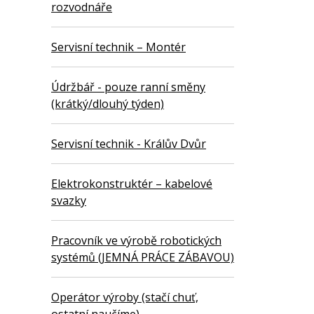
rozvodnáře
Servisní technik – Montér
Údržbář - pouze ranní směny
(krátký/dlouhý týden)
Servisní technik - Králův Dvůr
Elektrokonstruktér – kabelové
svazky
Pracovník ve výrobě robotických
systémů (JEMNÁ PRÁCE ZÁBAVOU)
Operátor výroby (stačí chuť,