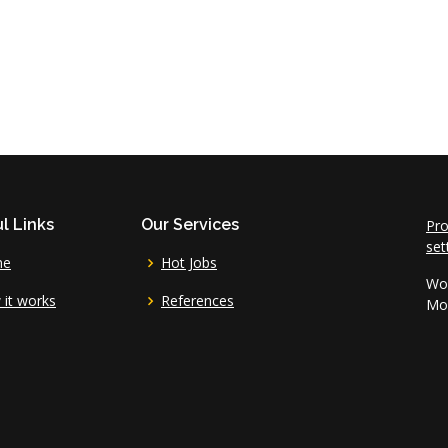
l Links
Our Services
Pro
set
me
Hot Jobs
Wor
it works
References
Mo 