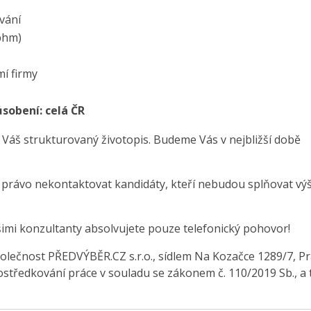
vání
 phm)
mí firmy
ůsobení: celá ČR
 Váš strukturovaný životopis. Budeme Vás v nejbližší době
e právo nekontaktovat kandidáty, kteří nebudou splňovat vý
šimi konzultanty absolvujete pouze telefonický pohovor!
olečnost PŘEDVÝBĚR.CZ s.r.o., sídlem Na Kozačce 1289/7, Pr
středkování práce v souladu se zákonem č. 110/2019 Sb., a 