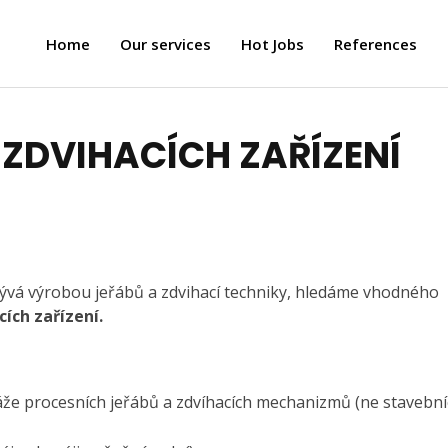
Home
Our services
Hot Jobs
References
 ZDVIHACÍCH ZAŘÍZENÍ
bývá výrobou jeřábů a zdvihací techniky, hledáme vhodného
cích zařízení.
táže procesních jeřábů a zdvíhacích mechanizmů (ne stavební