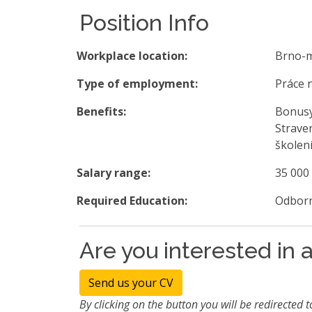
Position Info
Workplace location:
Brno-
Type of employment:
Práce 
Benefits:
Bonusy
Strave
školení
Salary range:
35 000
Required Education:
Odborn
Are you interested in a
Send us your CV
By clicking on the button you will be redirected t