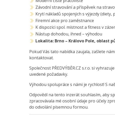
Moderní čisté pracoviště
Závodní stravování a příspěvek na stravo
Krytí nákladů spojených s výjezdy (diety,
Firemní akce pro zaměstnance
K dispozici spol. místnost a fitness v záze
Nástup dohodou, ihned – výhodou
Lokalita: Brno – Královo Pole, oblast p
Pokud Vás tato nabídka zaujala, zašlete nám
kontaktovat.
Společnost PŘEDVÝBĚR.CZ s.r.o. si vyhrazuj
uvedené požadavky.
Výhodou spolupráce s námi je rychlost! S na
Odpovědí na tento inzerát souhlasím, aby sp
zpracovávala mé osobní údaje pro účely zpro
do odvolání písemnou formou.