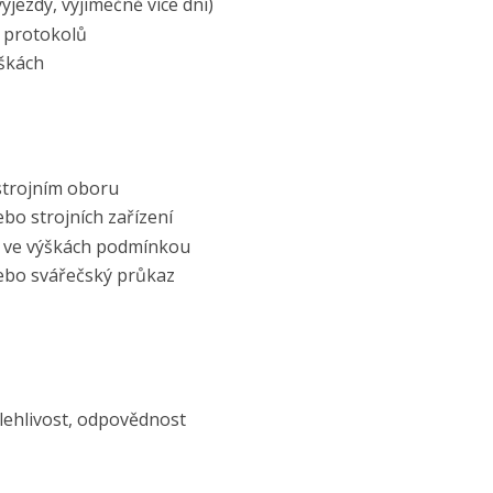
ýjezdy, výjimečně více dní)
h protokolů
ýškách
strojním oboru
bo strojních zařízení
ci ve výškách podmínkou
nebo svářečský průkaz
lehlivost, odpovědnost