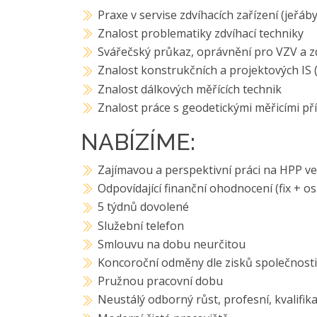
Praxe v servise zdvíhacích zařízení (jeřáby
Znalost problematiky zdvíhací techniky
Svářečský průkaz, oprávnění pro VZV a zd
Znalost konstrukčních a projektových IS 
Znalost dálkových měřících technik
Znalost práce s geodetickými měřicími pří
NABÍZÍME:
Zajímavou a perspektivní práci na HPP ve 
Odpovídající finanční ohodnocení (fix + o
5 týdnů dovolené
Služební telefon
Smlouvu na dobu neurčitou
Koncoroční odměny dle zisků společnost
Pružnou pracovní dobu
Neustálý odborný růst, profesní, kvalifik