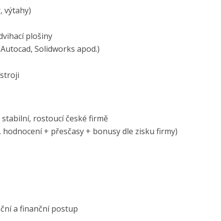
, výtahy)
vihací plošiny
(Autocad, Solidworks apod.)
stroji
stabilní, rostoucí české firmě
s. hodnocení + přesčasy + bonusy dle zisku firmy)
i
ační a finanční postup