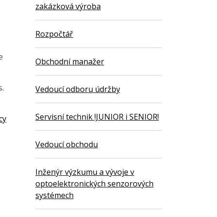
zakázková výroba
Rozpočtář
e
Obchodní manažer
s.
Vedoucí odboru údržby
Servisní technik !JUNIOR i SENIOR!
cy
Vedoucí obchodu
Inženýr výzkumu a vývoje v
optoelektronických senzorových
systémech