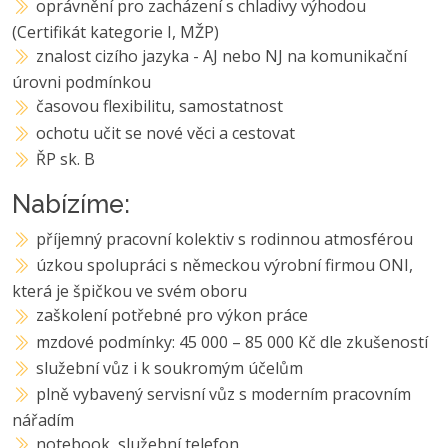
oprávnění pro zacházení s chladivy výhodou
(Certifikát kategorie I, MŽP)
znalost cizího jazyka - AJ nebo NJ na komunikační
úrovni podmínkou
časovou flexibilitu, samostatnost
ochotu učit se nové věci a cestovat
ŘP sk. B
Nabízíme:
příjemný pracovní kolektiv s rodinnou atmosférou
úzkou spolupráci s německou výrobní firmou ONI,
která je špičkou ve svém oboru
zaškolení potřebné pro výkon práce
mzdové podmínky: 45 000 – 85 000 Kč dle zkušeností
služební vůz i k soukromým účelům
plně vybavený servisní vůz s moderním pracovním
nářadím
notebook, služební telefon