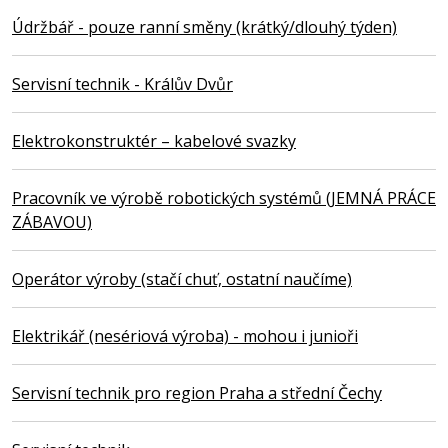
Údržbář - pouze ranní směny (krátký/dlouhý týden)
Servisní technik - Králův Dvůr
Elektrokonstruktér – kabelové svazky
Pracovník ve výrobě robotických systémů (JEMNÁ PRÁCE
ZÁBAVOU)
Operátor výroby (stačí chuť, ostatní naučíme)
Elektrikář (nesériová výroba) - mohou i junioři
Servisní technik pro region Praha a střední Čechy