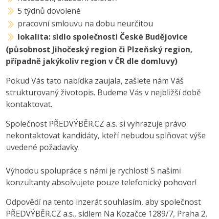
5 týdnů dovolené
pracovní smlouvu na dobu neurčitou
lokalita: sídlo společnosti České Budějovice
(působnost Jihočeský region či Plzeňský region,
případně jakýkoliv region v ČR dle domluvy)
Pokud Vás tato nabídka zaujala, zašlete nám Váš
strukturovaný životopis. Budeme Vás v nejbližší době
kontaktovat.
Společnost PŘEDVÝBĚR.CZ a.s. si vyhrazuje právo
nekontaktovat kandidáty, kteří nebudou splňovat výše
uvedené požadavky.
Výhodou spolupráce s námi je rychlost! S našimi
konzultanty absolvujete pouze telefonický pohovor!
Odpovědí na tento inzerát souhlasím, aby společnost
PŘEDVÝBĚR.CZ a.s., sídlem Na Kozačce 1289/7, Praha 2,