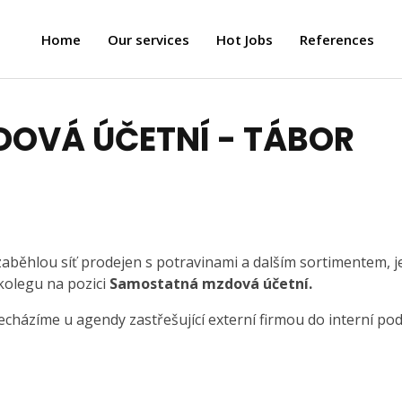
Home
Our services
Hot Jobs
References
OVÁ ÚČETNÍ - TÁBOR
běhlou síť prodejen s potravinami a dalším sortimentem, j
kolegu na pozici
Samostatná mzdová účetní.
zíme u agendy zastřešující externí firmou do interní po