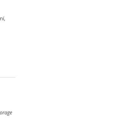
ní,
torage