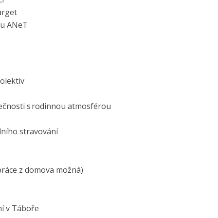
arget
mu ANeT
olektiv
lečnosti s rodinnou atmosférou
ního stravování
práce z domova možná)
í v Táboře