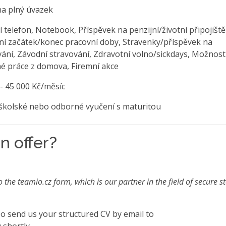
na plný úvazek
 telefon, Notebook, Příspěvek na penzijní/životní připojiště
ilní začátek/konec pracovní doby, Stravenky/příspěvek na
vání, Závodní stravování, Zdravotní volno/sickdays, Možnost
é práce z domova, Firemní akce
 - 45 000 Kč/měsíc
školské nebo odborné vyučení s maturitou
n offer?
o the teamio.cz form, which is our partner in the field of secure s
also send us your structured CV by email to