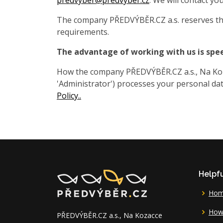
predvyber@predvyber.cz
. We will contact you
The company PŘEDVÝBĚR.CZ a.s. reserves the
requirements.
The advantage of working with us is spe
How the company PŘEDVÝBĚR.CZ a.s., Na Koza
'Administrator') processes your personal data
Policy..
Helpfu
Ho
How 
PŘEDVÝBĚR.CZ a.s., Na Kozacce