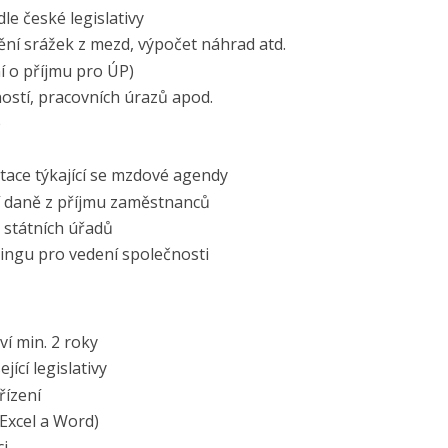
e české legislativy
ní srážek z mezd, výpočet náhrad atd.
í o příjmu pro ÚP)
ostí, pracovních úrazů apod.
e
tace týkající se mzdové agendy
í daně z příjmu zaměstnanců
 státních úřadů
ingu pro vedení společnosti
í min. 2 roky
ící legislativy
řízení
 Excel a Word)
ci