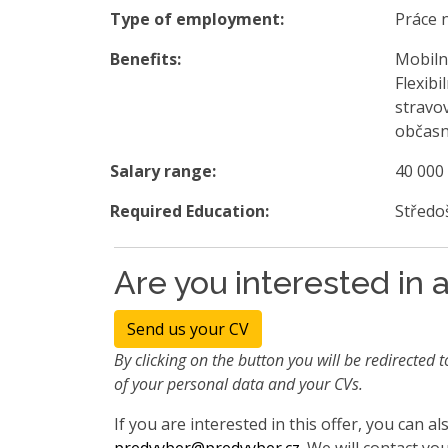
Type of employment:
Práce 
Benefits:
Mobilní
Flexib
stravo
občasn
Salary range:
40 000
Required Education:
Středo
Are you interested in a
Send us your CV
By clicking on the button you will be redirected t
of your personal data and your CVs.
If you are interested in this offer, you can 