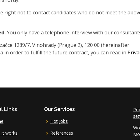
 shortly.
 right not to contact candidates who do not meet the abov
ed.
You only have a telephone interview with our consultant
čce 1289/7, Vinohrady (Prague 2), 120 00 (hereinafter
 in order to fulfill the future contract, you can read in
Priva
l Links
Our Services
Pro
set
me
Hot Jobs
Wor
it works
References
Mo 