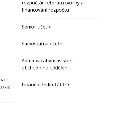
rozpočtář referátu tvorby a
financování rozpočtu
Senior účetní
Samostatná účetní
Administrativní asistent
obchodního oddělení
ha 2,
Finanční ředitel / CFO
to až