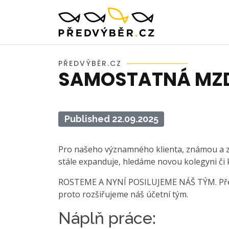
PŘEDVÝBĚR.CZ
SAMOSTATNÁ MZD
Published 22.09.2025
Pro našeho významného klienta, známou a za
stále expanduje, hledáme novou kolegyni či 
ROSTEME A NYNÍ POSILUJEME NÁŠ TÝM. Přechá
proto rozšiřujeme náš účetní tým.
Náplň práce: