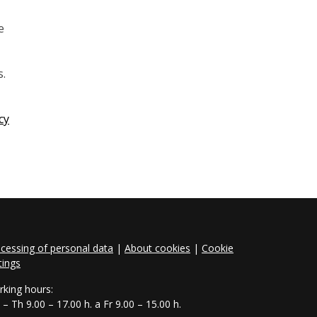
e
s.
cy
cessing of personal data
|
About cookies
|
Cookie
tings
king hours:
– Th 9.00 – 17.00 h. a Fr 9.00 – 15.00 h.