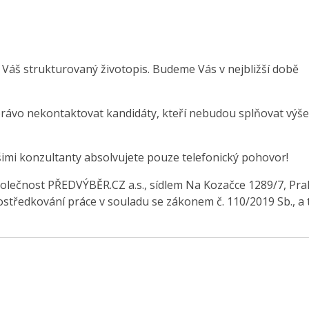
 Váš strukturovaný životopis. Budeme Vás v nejbližší době
právo nekontaktovat kandidáty, kteří nebudou splňovat výše
šimi konzultanty absolvujete pouze telefonický pohovor!
olečnost PŘEDVÝBĚR.CZ a.s., sídlem Na Kozačce 1289/7, Pra
středkování práce v souladu se zákonem č. 110/2019 Sb., a 