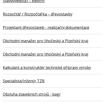
Stavbyvedoucí – elektro
Rozpočtář / Rozpočtářka – dřevostavby
Projektant dřevostaveb - realizační dokumentace
Obchodní manažer pro Jihočeský a Plzeňský kraj
Obchodní manažer pro Jihočeský a Plzeňský kraj
Kalkulant a konstruktér technické přípravy výroby
Specialista/Inženýr TZB
Obsluha stavebních strojů - bagr