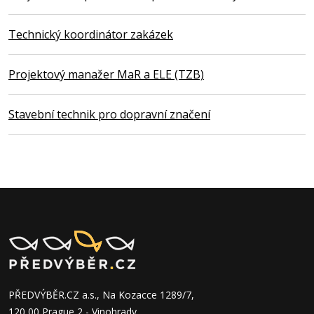
Technický koordinátor zakázek
Projektový manažer MaR a ELE (TZB)
Stavební technik pro dopravní značení
PŘEDVÝBĚR.CZ a.s., Na Kozacce 1289/7,
120 00 Prague 2 - Vinohrady