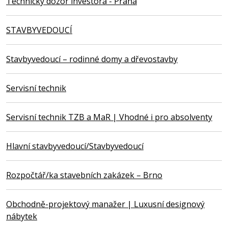
Technický dozor investora - Praha
STAVBYVEDOUCÍ
Stavbyvedoucí – rodinné domy a dřevostavby
Servisní technik
Servisní technik TZB a MaR | Vhodné i pro absolventy
Hlavní stavbyvedoucí/Stavbyvedoucí
Rozpočtář/ka stavebních zakázek – Brno
Obchodně-projektový manažer | Luxusní designový
nábytek