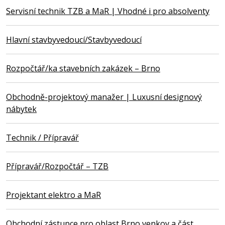
Servisní technik TZB a MaR | Vhodné i pro absolventy
Hlavní stavbyvedoucí/Stavbyvedoucí
Rozpočtář/ka stavebních zakázek – Brno
Obchodně-projektový manažer | Luxusní designový
nábytek
Technik / Přípravář
Přípravář/Rozpočtář – TZB
Projektant elektro a MaR
Obchodní zástupce pro oblast Brno venkov a část