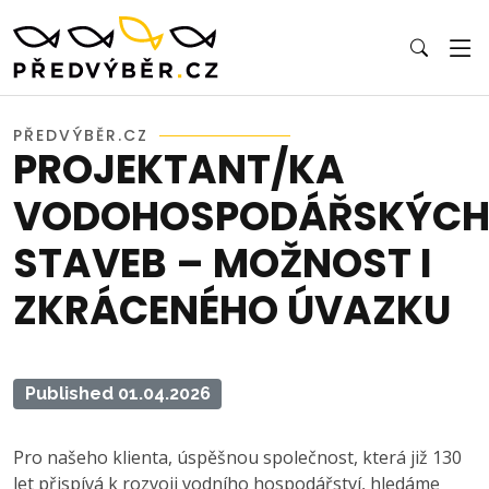
PŘEDVÝBĚR.CZ
PROJEKTANT/KA
VODOHOSPODÁŘSKÝC
STAVEB – MOŽNOST I
ZKRÁCENÉHO ÚVAZKU
Published 01.04.2026
Pro našeho klienta, úspěšnou společnost, která již 130
let přispívá k rozvoji vodního hospodářství, hledáme