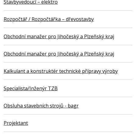
Stavbyvedoucí – elektro
Rozpočtář / Rozpočtářka – dřevostavby
Obchodní manažer pro Jihočeský a Plzeňský kraj
Obchodní manažer pro Jihočeský a Plzeňský kraj
Kalkulant a konstruktér technické přípravy výroby
Specialista/Inženýr TZB
Obsluha stavebních strojů - bagr
Projektant