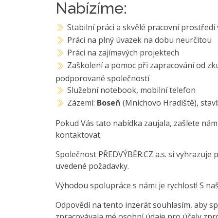
Nabízíme:
Stabilní práci a skvělé pracovní prostředí
Práci na plný úvazek na dobu neurčitou
Práci na zajímavých projektech
Zaškolení a pomoc při zapracování od zk
podporované společností
Služební notebook, mobilní telefon
Zázemí:
Boseň
(Mnichovo Hradiště), stav
Pokud Vás tato nabídka zaujala, zašlete nám
kontaktovat.
Společnost PŘEDVÝBĚR.CZ a.s. si vyhrazuje 
uvedené požadavky.
Výhodou spolupráce s námi je rychlost! S na
Odpovědí na tento inzerát souhlasím, aby sp
zpracovávala mé osobní údaje pro účely zpro