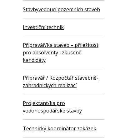
Stavbyvedoucí pozemních staveb
Investiční technik
Přípravář/ka staveb – příležitost
pro absolventy i zkušené
kandidáty
Přípravář / Rozpočtář stavebně-
zahradnických realizací
Projektant/ka pro
vodohospodářské stavby
Technický koordinátor zakázek