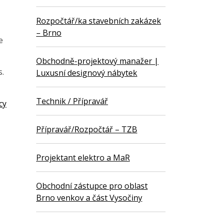
Rozpočtář/ka stavebních zakázek
– Brno
e
Obchodně-projektový manažer |
s.
Luxusní designový nábytek
Technik / Přípravář
cy
Přípravář/Rozpočtář – TZB
Projektant elektro a MaR
Obchodní zástupce pro oblast
Brno venkov a část Vysočiny