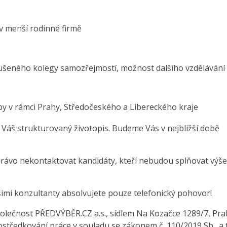
 v menší rodinné firmě
ušeného kolegy samozřejmostí, možnost dalšího vzdělávání
by v rámci Prahy, Středočeského a Libereckého kraje
 Váš strukturovaný životopis. Budeme Vás v nejbližší době
právo nekontaktovat kandidáty, kteří nebudou splňovat výše
šimi konzultanty absolvujete pouze telefonický pohovor!
olečnost PŘEDVÝBĚR.CZ a.s., sídlem Na Kozačce 1289/7, Pra
středkování práce v souladu se zákonem č. 110/2019 Sb., a 