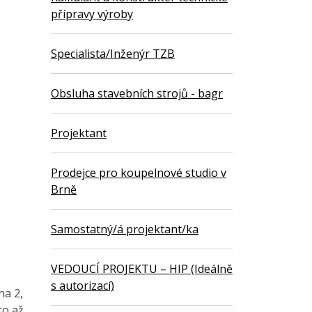
přípravy výroby
Specialista/Inženýr TZB
Obsluha stavebních strojů - bagr
Projektant
Prodejce pro koupelnové studio v
Brně
Samostatný/á projektant/ka
VEDOUCÍ PROJEKTU – HIP (Ideálně
s autorizací)
ha 2,
to až