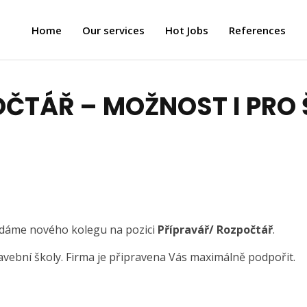
Home
Our services
Hot Jobs
References
ČTÁŘ – MOŽNOST I PRO 
ledáme nového kolegu na pozici
Přípravář/ Rozpočtář
.
avební školy. Firma je připravena Vás maximálně podpořit.