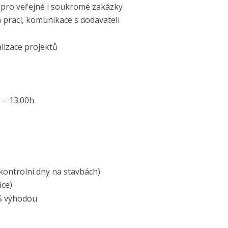
 pro veřejné i soukromé zakázky
 prací, komunikace s dodavateli
lizace projektů
 – 13:00h
(kontrolní dny na stavbách)
ice)
OS výhodou