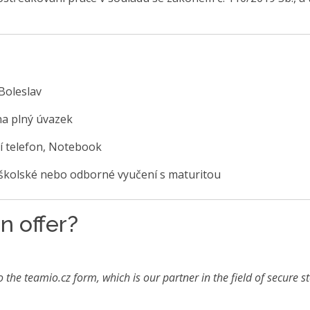
Boleslav
na plný úvazek
í telefon, Notebook
školské nebo odborné vyučení s maturitou
n offer?
o the teamio.cz form, which is our partner in the field of secure s