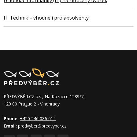
Učitel/ka informatiky (IT) na zkrácený úvazek
IT Technik – vhodné i pro absolventy
PŘEDVÝBĚR.CZ a.s., Na Kozacce 1289/7,
120 00 Prague 2 - Vinohrady
Phone:
+420 246 086 014
Email:
predvyber@predvyber.cz