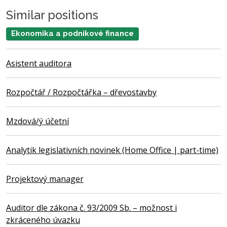
Similar positions
Ekonomika a podnikové finance
Asistent auditora
Rozpočtář / Rozpočtářka – dřevostavby
Mzdová/ý účetní
Analytik legislativních novinek (Home Office | part-time)
Projektový manager
Auditor dle zákona č. 93/2009 Sb. – možnost i
zkráceného úvazku