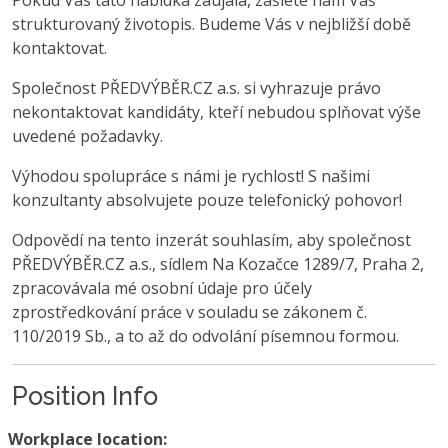
Pokud Vás tato nabídka zaujala, zašlete nám Váš
strukturovaný životopis. Budeme Vás v nejbližší době
kontaktovat.
Společnost PŘEDVÝBĚR.CZ a.s. si vyhrazuje právo
nekontaktovat kandidáty, kteří nebudou splňovat výše
uvedené požadavky.
Výhodou spolupráce s námi je rychlost! S našimi
konzultanty absolvujete pouze telefonický pohovor!
Odpovědí na tento inzerát souhlasím, aby společnost
PŘEDVÝBĚR.CZ a.s., sídlem Na Kozačce 1289/7, Praha 2,
zpracovávala mé osobní údaje pro účely
zprostředkování práce v souladu se zákonem č.
110/2019 Sb., a to až do odvolání písemnou formou.
Position Info
Workplace location: