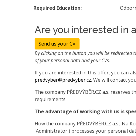
Required Education:
Odborn
Are you interested in a
Send us your CV
By clicking on the button you will be redirected t
of your personal data and your CVs.
If you are interested in this offer, you can 
predvyber@predvyber.cz
. We will contact you
The company PŘEDVÝBĚR.CZ a.s. reserves the
requirements.
The advantage of working with us is spe
How the company PŘEDVÝBĚR.CZ a.s., Na Koza
'Administrator') processes your personal data