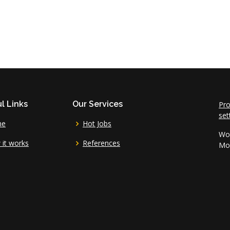
l Links
Our Services
Pro
set
me
Hot Jobs
Wor
it works
References
Mo 