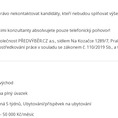
právo nekontaktovat kandidáty, kteří nebudou splňovat výše
šimi konzultanty absolvujete pouze telefonický pohovor!
olečnost PŘEDVÝBĚR.CZ a.s., sídlem Na Kozačce 1289/7, Pra
středkování práce v souladu se zákonem č. 110/2019 Sb., a 
východ
na plný úvazek
ná 5 týdnů, Ubytování/příspěvek na ubytování
 - 50 000 Kč/měsíc