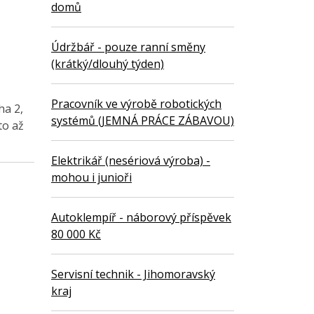
domů
Údržbář - pouze ranní směny
(krátký/dlouhý týden)
Pracovník ve výrobě robotických
ha 2,
systémů (JEMNÁ PRÁCE ZÁBAVOU)
to až
Elektrikář (nesériová výroba) -
mohou i junioři
Autoklempíř - náborový příspěvek
80 000 Kč
Servisní technik - Jihomoravský
kraj