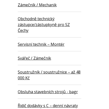
Zámečník / Mechanik
Obchodně technický
zástupce/zástupkyně pro SZ
Čechy
Servisní technik – Montér
Svářeč / Zámečník
Soustružník / soustružnice – až 48
000 Kč
Obsluha stavebních strojů - bagr
Řidič dodávky s C – denní návraty