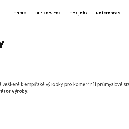
Home
Our services
Hot Jobs
References
Y
vá veškeré klempířské výrobky pro komerční i průmyslové st
átor výroby
.