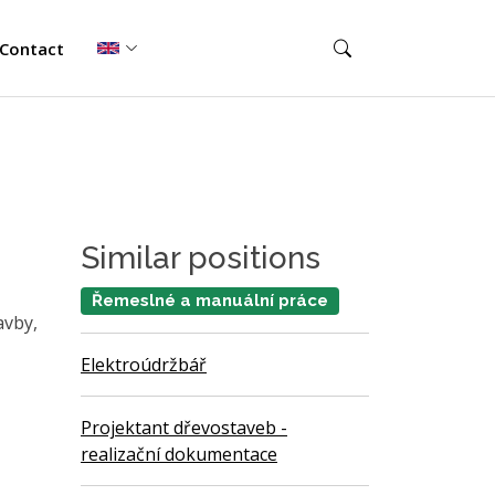
Contact
Similar positions
Řemeslné a manuální práce
avby,
Elektroúdržbář
Projektant dřevostaveb -
realizační dokumentace