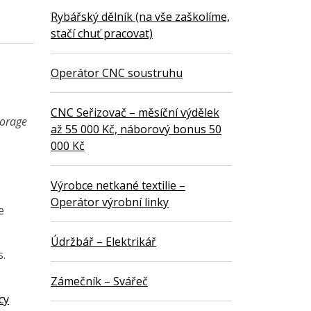
Rybářský dělník (na vše zaškolíme,
stačí chuť pracovat)
Operátor CNC soustruhu
CNC Seřizovač – měsíční výdělek
torage
až 55 000 Kč, náborový bonus 50
000 Kč
Výrobce netkané textilie –
Operátor výrobní linky
e
Údržbář – Elektrikář
s.
Zámečník – Svářeč
cy