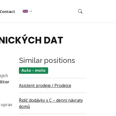
Contact
NICKÝCH DAT
Similar positions
Auto - moto
ejich
ditor
Asistent prodeje / Prodejce
Řidič dodávky s C – denní návraty
 oprav
domů
G