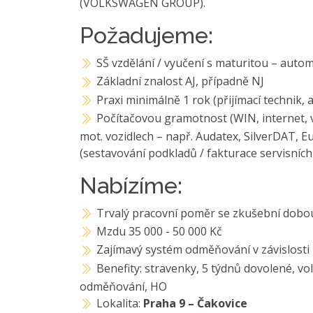
(VOLKSWAGEN GROUP).
Požadujeme:
SŠ vzdělání / vyučení s maturitou – auto
Základní znalost AJ, případně NJ
Praxi minimálně 1 rok (přijímací technik,
Počítačovou gramotnost (WIN, internet, 
mot. vozidlech – např. Audatex, SilverDAT, E
(sestavování podkladů / fakturace servisních
Nabízíme:
Trvalý pracovní poměr se zkušební dobo
Mzdu 35 000 - 50 000 Kč
Zajímavý systém odměňování v závislosti 
Benefity: stravenky, 5 týdnů dovolené, v
odměňování, HO
Lokalita:
Praha 9 – Čakovice