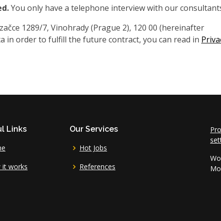
ed.
You only have a telephone interview with our consultant
čce 1289/7, Vinohrady (Prague 2), 120 00 (hereinafter
 in order to fulfill the future contract, you can read in
Priva
l Links
Our Services
Pro
set
me
Hot Jobs
Wor
it works
References
Mo 