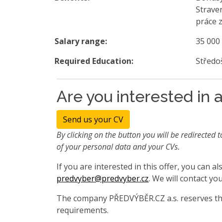
Strave
práce 
Salary range:
35 000
Required Education:
Středo
Are you interested in a
Send us your CV
By clicking on the button you will be redirected t
of your personal data and your CVs.
If you are interested in this offer, you can 
predvyber@predvyber.cz
. We will contact you
The company PŘEDVÝBĚR.CZ a.s. reserves the
requirements.