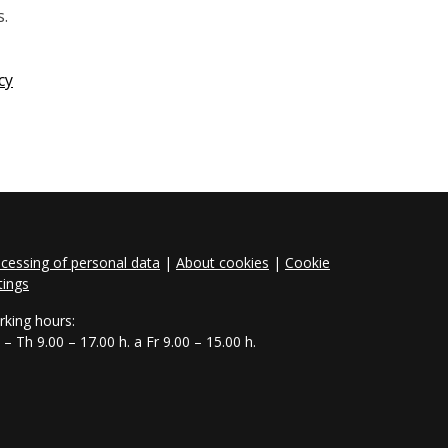
s.
cy
cessing of personal data
|
About cookies
|
Cookie
tings
king hours:
– Th 9.00 – 17.00 h. a Fr 9.00 – 15.00 h.