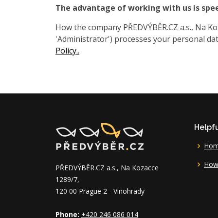
The advantage of working with us is spe
How the company PŘEDVÝBĚR.CZ a.s., Na Koza
'Administrator') processes your personal data
Policy..
Helpfu
Ho
How 
PŘEDVÝBĚR.CZ a.s., Na Kozacce
1289/7,
120 00 Prague 2 - Vinohrady
Phone:
+420 246 086 014