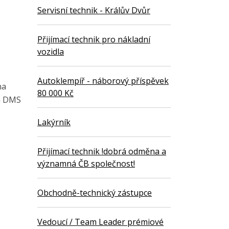
Servisní technik - Králův Dvůr
Přijímací technik pro nákladní
vozidla
Autoklempíř - náborový příspěvek
na
80 000 Kč
ém DMS
Lakýrník
Přijímací technik !dobrá odměna a
významná ČB společnost!
Obchodně-technický zástupce
Vedoucí / Team Leader prémiové