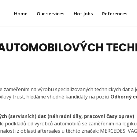
Home
Our services
Hot Jobs
References
 AUTOMOBILOVÝCH TECH
se zaměřením na výrobu specializovaných technických dat a j
ový trust, hledáme vhodné kandidáty na pozici
Odborný e
 (servisních) dat (náhradní díly, pracovní časy oprav)
le podkladů od výrobců automobilů se zaměřením na logiku
znalosti z oblasti aftersales u těchto značek: MERCEDES, VA