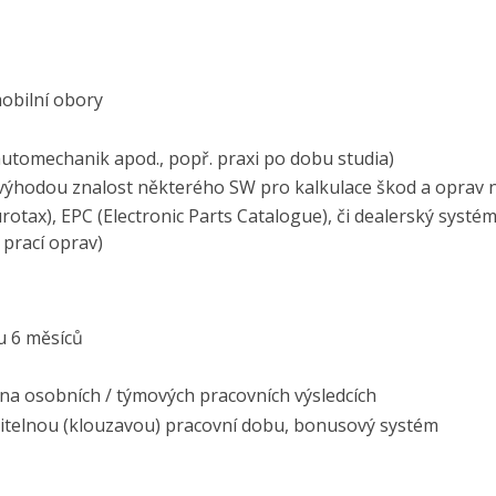
mobilní obory
 automechanik apod., popř. praxi po dobu studia)
výhodou znalost některého SW pro kalkulace škod a oprav 
urotax), EPC (Electronic Parts Catalogue), či dealerský syst
 prací oprav)
u 6 měsíců
na osobních / týmových pracovních výsledcích
olitelnou (klouzavou) pracovní dobu, bonusový systém