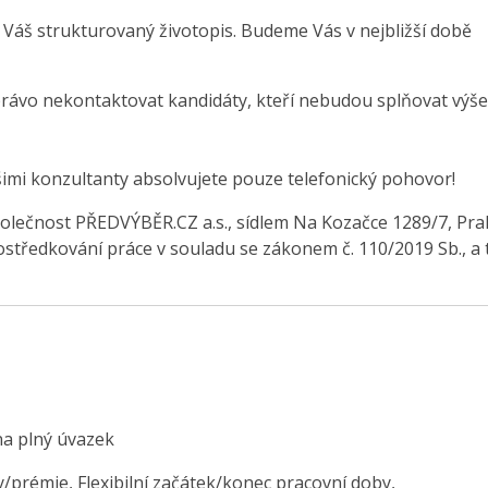
 Váš strukturovaný životopis. Budeme Vás v nejbližší době
právo nekontaktovat kandidáty, kteří nebudou splňovat výše
šimi konzultanty absolvujete pouze telefonický pohovor!
olečnost PŘEDVÝBĚR.CZ a.s., sídlem Na Kozačce 1289/7, Pra
středkování práce v souladu se zákonem č. 110/2019 Sb., a 
na plný úvazek
/prémie, Flexibilní začátek/konec pracovní doby,