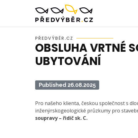
PŘEDVÝBĚR.CZ
OBSLUHA VRTNÉ SO
UBYTOVÁNÍ
Published 26.08.2025
Pro našeho klienta, českou společnost s dlouh
inženýrskogeologické průzkumy pro stavebn
soupravy – řidič sk. C.