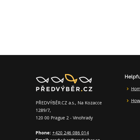
Helpfu
Ho
How 
PŘEDVÝBĚR.CZ a.s., Na Kozacce
1289/7,
120 00 Prague 2 - Vinohrady
Phone:
+420 246 086 014