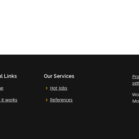
l Links
Our Services
Pro
set
me
Hot Jobs
Wor
it works
References
Mo 