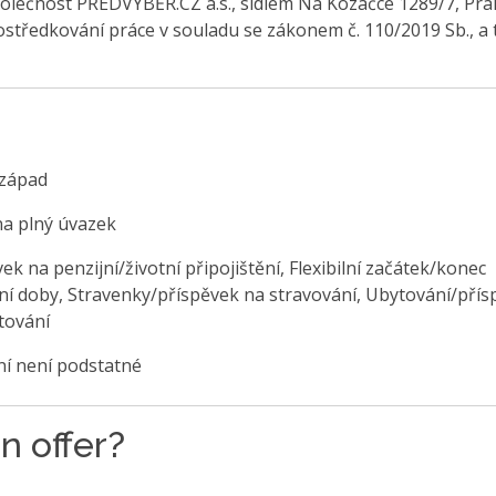
olečnost PŘEDVÝBĚR.CZ a.s., sídlem Na Kozačce 1289/7, Pra
středkování práce v souladu se zákonem č. 110/2019 Sb., a 
západ
na plný úvazek
ek na penzijní/životní připojištění, Flexibilní začátek/konec
ní doby, Stravenky/příspěvek na stravování, Ubytování/přís
tování
ní není podstatné
n offer?