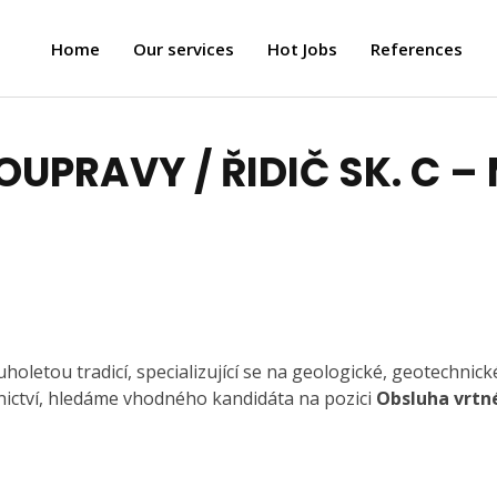
Home
Our services
Hot Jobs
References
UPRAVY / ŘIDIČ SK. C 
oletou tradicí, specializující se na geologické, geotechnick
ictví, hledáme vhodného kandidáta na pozici
Obsluha vrtn