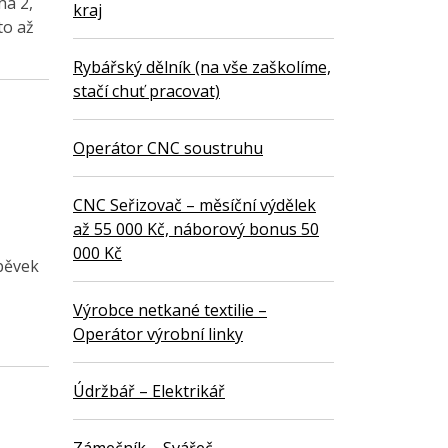
ha 2,
kraj
to až
Rybářský dělník (na vše zaškolíme,
stačí chuť pracovat)
Operátor CNC soustruhu
CNC Seřizovač – měsíční výdělek
až 55 000 Kč, náborový bonus 50
000 Kč
pěvek
Výrobce netkané textilie –
Operátor výrobní linky
Údržbář – Elektrikář