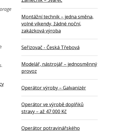
Zámečník – Svářeč
torage
Montážní technik – jedna směna,
volné víkendy, žádné noční,
zakázková výroba
e
Seřizovač - Česká Třebová
Modelář, nástrojář – jednosměnný
s.
provoz
cy
Operátor výroby – Galvanizér
Operátor ve výrobě doplňků
stravy – až 47 000 Kč
Operátor potravinářského