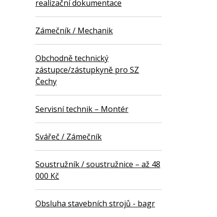
realizační dokumentace
Zámečník / Mechanik
Obchodně technický
zástupce/zástupkyně pro SZ
Čechy
Servisní technik – Montér
Svářeč / Zámečník
Soustružník / soustružnice – až 48
000 Kč
Obsluha stavebních strojů - bagr