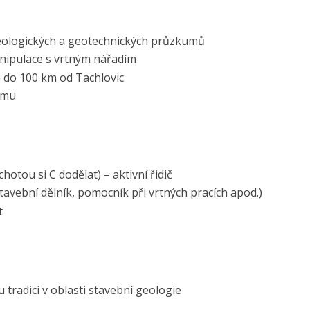
geologických a geotechnických průzkumů
anipulace s vrtným nářadím
ě do 100 km od Tachlovic
ýmu
hotou si C dodělat) – aktivní řidič
tavební dělník, pomocník při vrtných pracích apod.)
t
u tradicí v oblasti stavební geologie