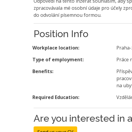
Odpovědí na tento inzerát souhlasím, aby sp
zpracovávala mé osobní údaje pro účely zpro
do odvolání písemnou formou.
Position Info
Workplace location:
Praha-
Type of employment:
Práce 
Benefits:
Příspěv
pracov
na uby
Required Education:
Vzdělá
Are you interested in a