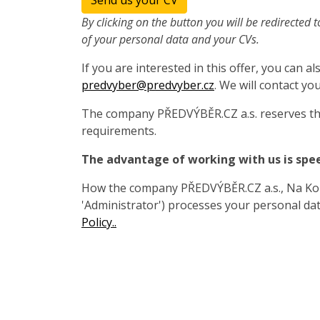
Send us your CV
By clicking on the button you will be redirected t
of your personal data and your CVs.
If you are interested in this offer, you can 
predvyber@predvyber.cz
. We will contact you
The company PŘEDVÝBĚR.CZ a.s. reserves the
requirements.
The advantage of working with us is spe
How the company PŘEDVÝBĚR.CZ a.s., Na Koza
'Administrator') processes your personal data
Policy..