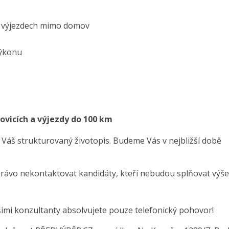
ři výjezdech mimo domov
h
výkonu
ovicích a výjezdy do 100 km
 Váš strukturovaný životopis. Budeme Vás v nejbližší době
právo nekontaktovat kandidáty, kteří nebudou splňovat výše
šimi konzultanty absolvujete pouze telefonický pohovor!