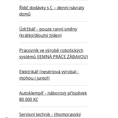
Řidič dodávky s C – denní návraty
domů
Údržbář - pouze ranní směny
(krátký/dlouhý týden)
Pracovník ve výrobě robotických
systémů (JEMNÁ PRÁCE ZÁBAVOU)
Elektrikář (nesériová výroba) -
mohou i junioři
Autoklempíř - náborový příspěvek
80 000 Kč
Servisní technik - Jihomoravský