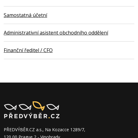
Samostatná účetní
Administrativní asistent obchodního oddělení
Finanční ředitel / CFO
PŘEDVÝBĚR.CZ a.s., Na Kozacce 1289/7,
120 00 Prague 2 - Vinohrady