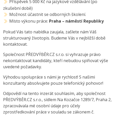
Příspěvek 5 000 Kč na jazykové vzdělávání (po
zkušební době)
Možnost účastnit se odborných školení.
Místo výkonu práce:
Praha – náměstí Republiky
Pokud Vás tato nabídka zaujala, zašlete nám Váš
strukturovaný životopis. Budeme Vás v nejbližší době
kontaktovat.
Společnost PŘEDVÝBĚR.CZ s.r.o. si vyhrazuje právo
nekontaktovat kandidáty, kteří nebudou splňovat výše
uvedené požadavky.
Výhodou spolupráce s námi je rychlost! S našimi
konzultanty absolvujete pouze telefonický pohovor!
Odpovědí na tento inzerát souhlasím, aby společnost
PŘEDVÝBĚR.CZ s.r.o., sídlem Na Kozačce 1289/7, Praha 2,
zpracovávala mé osobní údaje pro účely
zprostředkování práce v souladu se zákonem č.