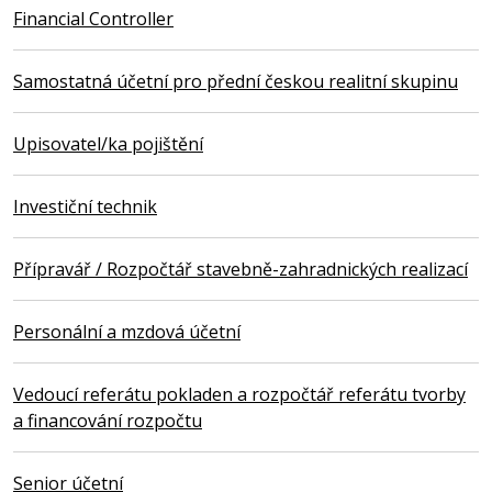
Financial Controller
Samostatná účetní pro přední českou realitní skupinu
Upisovatel/ka pojištění
Investiční technik
Přípravář / Rozpočtář stavebně-zahradnických realizací
Personální a mzdová účetní
Vedoucí referátu pokladen a rozpočtář referátu tvorby
a financování rozpočtu
Senior účetní