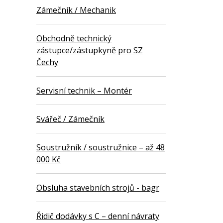
Zámečník / Mechanik
Obchodně technický
zástupce/zástupkyně pro SZ
Čechy
Servisní technik – Montér
Svářeč / Zámečník
Soustružník / soustružnice – až 48
000 Kč
Obsluha stavebních strojů - bagr
Řidič dodávky s C – denní návraty