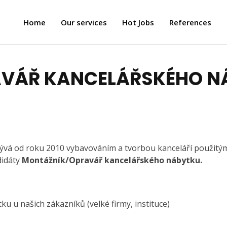
Home
Our services
Hot Jobs
References
VÁŘ KANCELÁŘSKÉHO N
bývá od roku 2010 vybavováním a tvorbou kanceláří použitý
idáty
Montážník/Opravář kancelářského nábytku.
 u našich zákazníků (velké firmy, instituce)