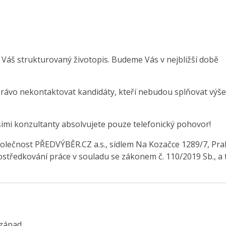
 Váš strukturovaný životopis. Budeme Vás v nejbližší době
právo nekontaktovat kandidáty, kteří nebudou splňovat výše
šimi konzultanty absolvujete pouze telefonický pohovor!
olečnost PŘEDVÝBĚR.CZ a.s., sídlem Na Kozačce 1289/7, Pra
středkování práce v souladu se zákonem č. 110/2019 Sb., a 
západ