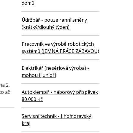
domů
Údržbář - pouze ranní směny
(krátký/dlouhý týden)
Pracovník ve výrobě robotických
systémů (JEMNÁ PRÁCE ZÁBAVOU)
Elektrikář (nesériová výroba) -
mohou i junioři
ha 2,
to až
Autoklempíř - náborový příspěvek
80 000 Kč
Servisní technik - Jihomoravský
kraj