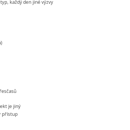
yp, každý den jiné výzvy
á)
přesčasů
kt je jiný
ý přístup