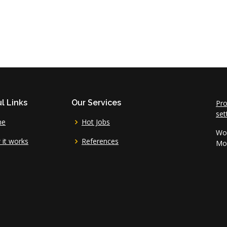
l Links
Our Services
Pro
set
me
Hot Jobs
Wor
it works
References
Mo 