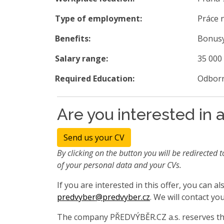
Type of employment:
Práce 
Benefits:
Bonusy
Salary range:
35 000
Required Education:
Odborn
Are you interested in a
Send us your CV
By clicking on the button you will be redirected t
of your personal data and your CVs.
If you are interested in this offer, you can 
predvyber@predvyber.cz
. We will contact you
The company PŘEDVÝBĚR.CZ a.s. reserves the