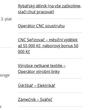
Rybářský dělník (na vše zaškolíme,
stačí chuť pracovat)
3. plat
Operátor CNC soustruhu
CNC Seřizovač – měsíční výdělek
až 55 000 Kč, náborový bonus 50
000 Kč
Výrobce netkané textilie –
Operátor výrobní linky
torage
Údržbář – Elektrikář
Zámečník – Svářeč
e