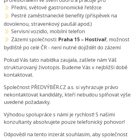
profesionálem ve svém oboru a pracuje pro
Přední, světové gastronomické řetězce
Pestré zaměstnanecké benefity (příspěvek na
dovolenou, stravenkový paušál apod.)
Servisní vozidlo, mobilní telefon
Zázemí společnosti:
Praha 15 – Hostivař
, možnost
bydliště po celé ČR - není nutné dojíždět do zázemí
Pokud Vás tato nabídka zaujala, zašlete nám Váš
strukturovaný životopis. Budeme Vás v nejbližší době
kontaktovat.
Společnost PŘEDVÝBĚR.CZ a.s. si vyhrazuje právo
nekontaktovat kandidáty, kteří nebudou splňovat výše
uvedené požadavky.
Výhodou spolupráce s námi je rychlost! S našimi
konzultanty absolvujete pouze telefonický pohovor!
Odpovědí na tento inzerát souhlasím, aby společnost