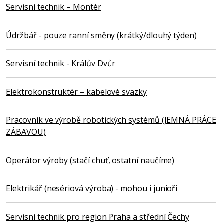
Servisní technik – Montér
Údržbář - pouze ranní směny (krátký/dlouhý týden)
Servisní technik - Králův Dvůr
Elektrokonstruktér – kabelové svazky
Pracovník ve výrobě robotických systémů (JEMNÁ PRÁCE
ZÁBAVOU)
Operátor výroby (stačí chuť, ostatní naučíme)
Elektrikář (nesériová výroba) - mohou i junioři
Servisní technik pro region Praha a střední Čechy