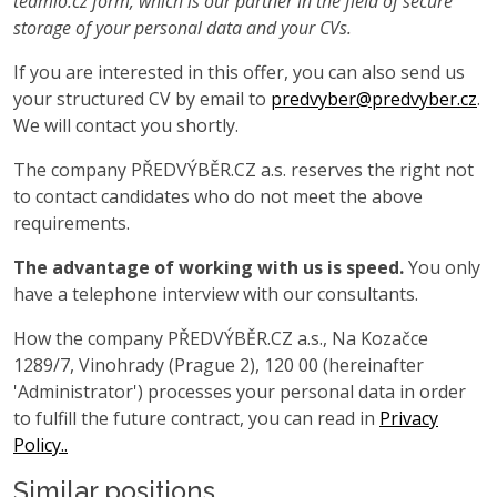
teamio.cz form, which is our partner in the field of secure
storage of your personal data and your CVs.
If you are interested in this offer, you can also send us
your structured CV by email to
predvyber@predvyber.cz
.
We will contact you shortly.
The company PŘEDVÝBĚR.CZ a.s. reserves the right not
to contact candidates who do not meet the above
requirements.
The advantage of working with us is speed.
You only
have a telephone interview with our consultants.
How the company PŘEDVÝBĚR.CZ a.s., Na Kozačce
1289/7, Vinohrady (Prague 2), 120 00 (hereinafter
'Administrator') processes your personal data in order
to fulfill the future contract, you can read in
Privacy
Policy..
Similar positions