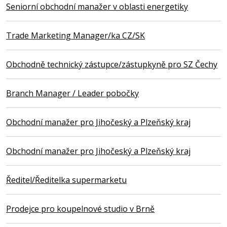
Seniorní obchodní manažer v oblasti energetiky
Trade Marketing Manager/ka CZ/SK
Obchodně technický zástupce/zástupkyně pro SZ Čechy
Branch Manager / Leader pobočky
Obchodní manažer pro Jihočeský a Plzeňský kraj
Obchodní manažer pro Jihočeský a Plzeňský kraj
Ředitel/Ředitelka supermarketu
Prodejce pro koupelnové studio v Brně