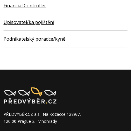
Financial Controller
Upisovatel/ka pojištění
Podnikatelský poradce/kyně
PŘEDVÝBĚR.CZ a.s., Na Kozacce 1289/7,
120 00 Prague 2 - Vinohrady