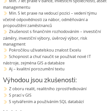
Min. 7 let praxe v bance, investiční společnosti, asset
managementu
Min. 5 let praxe na vedoucí pozici – vedení týmu
včetně odpovědnosti za nábor, odměňování a
propouštění zaměstnanců
Zkušenost s finančním rozhodováním – investiční
záměry, investiční výbory, úvěrový výbor, risk
managment
Pokročilou uživatelskou znalost Excelu
Schopnost a chuť naučit se používat nové IT
nástroje, zejména GIS a databáze
Aj – kvalitní porozumění textu
Výhodou jsou zkušenosti:
Z oboru realit, realitního zprostředkování
S prací v GIS
S vytvářením a používáním SQL databází