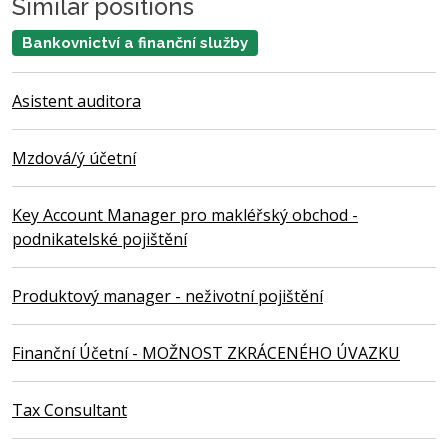
Similar positions
Bankovnictví a finanční služby
Asistent auditora
Mzdová/ý účetní
Key Account Manager pro makléřský obchod -
podnikatelské pojištění
Produktový manager - neživotní pojištění
Finanční Účetní - MOŽNOST ZKRÁCENÉHO ÚVAZKU
Tax Consultant