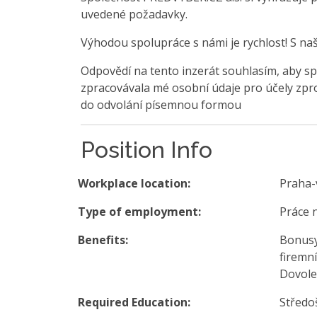
uvedené požadavky.
Výhodou spolupráce s námi je rychlost! S na
Odpovědí na tento inzerát souhlasím, aby sp
zpracovávala mé osobní údaje pro účely zpro
do odvolání písemnou formou
Position Info
Workplace location:
Praha-
Type of employment:
Práce 
Benefits:
Bonusy
firemn
Dovolen
Required Education:
Středo