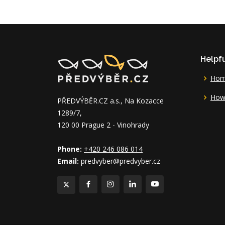
Helpfu
Ho
How 
PŘEDVÝBĚR.CZ a.s., Na Kozacce
1289/7,
120 00 Prague 2 - Vinohrady
Phone:
+420 246 086 014
Email:
predvyber@predvyber.cz