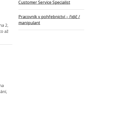
Customer Service Specialist
Pracovník v pohřebnictví – řidič /
manipulant
ha 2,
to až
na
ání,