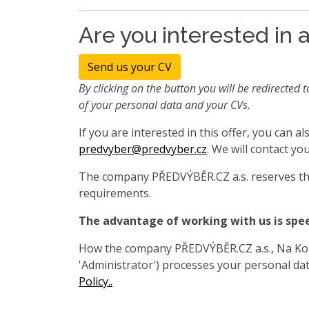
Are you interested in a
Send us your CV
By clicking on the button you will be redirected t
of your personal data and your CVs.
If you are interested in this offer, you can 
predvyber@predvyber.cz
. We will contact you
The company PŘEDVÝBĚR.CZ a.s. reserves the
requirements.
The advantage of working with us is spe
How the company PŘEDVÝBĚR.CZ a.s., Na Koza
'Administrator') processes your personal data
Policy..