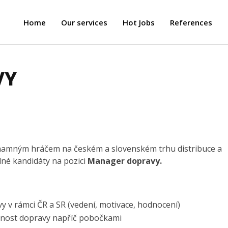
Home
Our services
Hot Jobs
References
VY
ýznamným hráčem na českém a slovenském trhu distribuce a
dné kandidáty na pozici
Manager dopravy.
y v rámci ČR a SR (vedení, motivace, hodnocení)
rnost dopravy napříč pobočkami