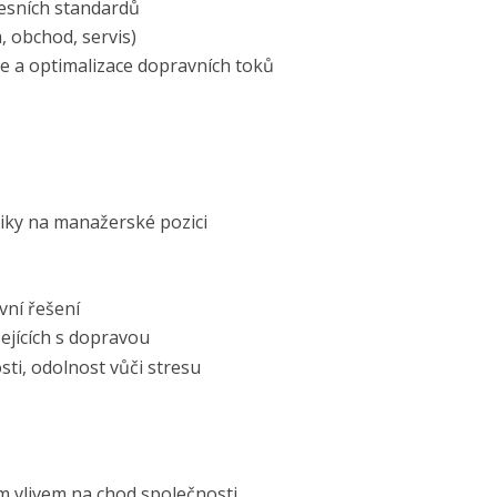
cesních standardů
, obchod, servis)
e a optimalizace dopravních toků
tiky na manažerské pozici
vní řešení
sejících s dopravou
ti, odolnost vůči stresu
m vlivem na chod společnosti