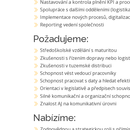
Nastavování a kontrola plnění KPI a pro
Spolupráce s dalšími odděleními (logistika
Implementace nových procesů, digitalizac
Reporting vedení společnosti
Požadujeme:
Středoškolské vzdělání s maturitou
Zkušenosti s řízením dopravy nebo logis
Zkušenosti v tuzemské distribuci
Schopnost vést vedoucí pracovníky
Schopnost pracovat s daty a hledat efekti
Orientaci v legislativě a předpisech souvi
Silné komunikační a organizační schopnos
Znalost AJ na komunikativní úrovni
Nabízíme:
Zodpovědnou a strategickou roli s přímý