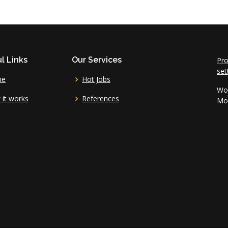
l Links
Our Services
Pro
set
me
Hot Jobs
Wor
it works
References
Mo 