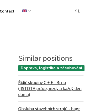
Contact
Similar positions
Doprava, logistika a zásobování
Řidič skupiny C + E - Brno
(JISTOTA práce, mzdy a každý den
doma)
Obsluha stavebních strojů - bagr