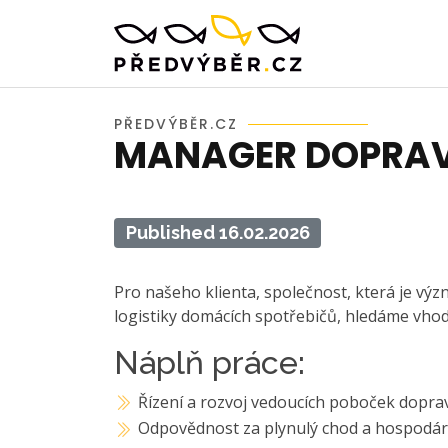
PŘEDVÝBĚR.CZ
MANAGER DOPRA
Published 16.02.2026
Pro našeho klienta, společnost, která je v
logistiky domácích spotřebičů, hledáme vho
Náplň práce:
Řízení a rozvoj vedoucích poboček doprav
Odpovědnost za plynulý chod a hospodá