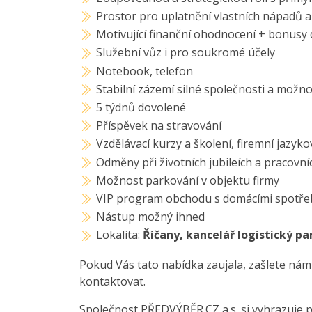
Prostor pro uplatnění vlastních nápadů a
Motivující finanční ohodnocení + bonusy 
Služební vůz i pro soukromé účely
Notebook, telefon
Stabilní zázemí silné společnosti a možno
5 týdnů dovolené
Příspěvek na stravování
Vzdělávací kurzy a školení, firemní jazyko
Odměny při životních jubileích a pracovní
Možnost parkování v objektu firmy
VIP program obchodu s domácími spotřeb
Nástup možný ihned
Lokalita:
Říčany, kancelář logistický pa
Pokud Vás tato nabídka zaujala, zašlete nám
kontaktovat.
Společnost PŘEDVÝBĚR.CZ a.s. si vyhrazuje 