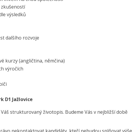
 zkušeností
dle výsledků
st dalšího rozvoje
vé kurzy (angličtina, němčina)
ch výročích
iči
rk D1 Jažlovice
 Váš strukturovaný životopis. Budeme Vás v nejbližší době
právo nekontaktovat kandidáty, kteří nebudou splňovat výše