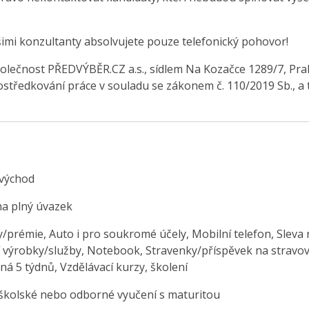
šimi konzultanty absolvujete pouze telefonický pohovor!
olečnost PŘEDVÝBĚR.CZ a.s., sídlem Na Kozačce 1289/7, Pra
středkování práce v souladu se zákonem č. 110/2019 Sb., a 
východ
na plný úvazek
/prémie, Auto i pro soukromé účely, Mobilní telefon, Sleva 
í výrobky/služby, Notebook, Stravenky/příspěvek na stravov
á 5 týdnů, Vzdělávací kurzy, školení
školské nebo odborné vyučení s maturitou