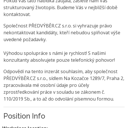
Pokud Vás tato nabídka zaujala, zašlete nám Váš
strukturovaný životopis. Budeme Vás v nejbližší době
kontaktovat.
Společnost PŘEDVÝBĚR.CZ s.r.o. si vyhrazuje právo
nekontaktovat kandidáty, kteří nebudou splňovat výše
uvedené požadavky.
Výhodou spolupráce s námi je rychlost! S našimi
konzultanty absolvujete pouze telefonický pohovor!
Odpovědí na tento inzerát souhlasím, aby společnost
PŘEDVÝBĚR.CZ s.r.o., sídlem Na Kozačce 1289/7, Praha 2,
zpracovávala mé osobní údaje pro účely
zprostředkování práce v souladu se zákonem č.
110/2019 Sb., a to až do odvolání písemnou formou.
Position Info