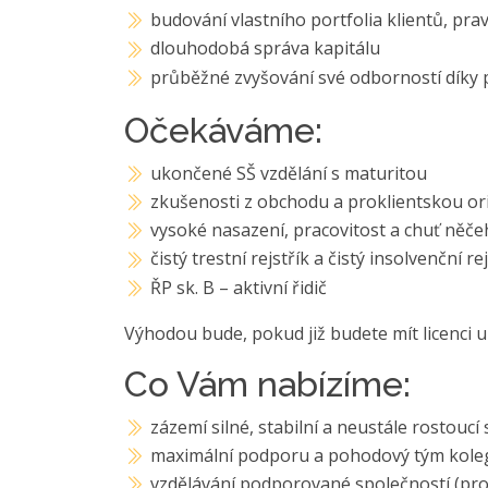
budování vlastního portfolia klientů, pra
dlouhodobá správa kapitálu
průběžné zvyšování své odborností díky
Očekáváme:
ukončené SŠ vzdělání s maturitou
zkušenosti z obchodu a proklientskou ori
vysoké nasazení, pracovitost a chuť něč
čistý trestní rejstřík a čistý insolvenční re
ŘP sk. B – aktivní řidič
Výhodou bude, pokud již budete mít licenci 
Co Vám nabízíme:
zázemí silné, stabilní a neustále rostoucí 
maximální podporu a pohodový tým kole
vzdělávání podporované společností (pr