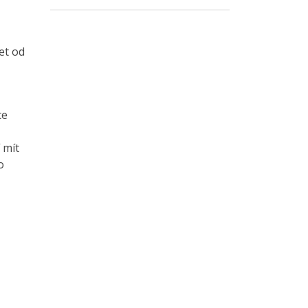
et od
ce
 mít
o