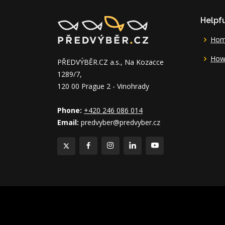
Helpfu
Ho
How 
PŘEDVÝBĚR.CZ a.s., Na Kozacce
1289/7,
120 00 Prague 2 - Vinohrady
Phone:
+420 246 086 014
Email:
predvyber@predvyber.cz