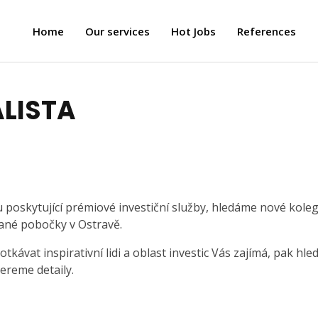
Home
Our services
Hot Jobs
References
ALISTA
u poskytující prémiové investiční služby, hledáme nové kole
né pobočky v Ostravě.
kávat inspirativní lidi a oblast investic Vás zajímá, pak hl
ereme detaily.