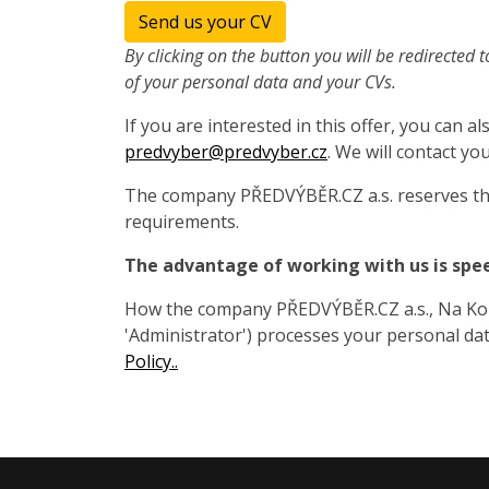
Send us your CV
By clicking on the button you will be redirected t
of your personal data and your CVs.
If you are interested in this offer, you can 
predvyber@predvyber.cz
. We will contact you
The company PŘEDVÝBĚR.CZ a.s. reserves the
requirements.
The advantage of working with us is spe
How the company PŘEDVÝBĚR.CZ a.s., Na Koza
'Administrator') processes your personal data
Policy..