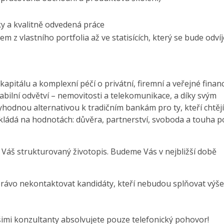
edky a kvalitně odvedená práce
z vlastního portfolia až ve statisících, který se bude odvíj
kapitálu a komplexní péčí o privátní, firemní a veřejné finan
abilní odvětví – nemovitosti a telekomunikace, a díky svým
odnou alternativou k tradičním bankám pro ty, kteří chtějí
kládá na hodnotách: důvěra, partnerství, svoboda a touha p
 Váš strukturovaný životopis. Budeme Vás v nejbližší době
právo nekontaktovat kandidáty, kteří nebudou splňovat výše
šimi konzultanty absolvujete pouze telefonický pohovor!