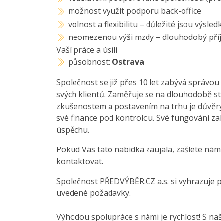
možnost využít podporu back-office
volnost a flexibilitu – důležité jsou výsl
neomezenou výši mzdy – dlouhodobý příjem 
Vaší práce a úsilí
působnost:
Ostrava
Společnost se již přes 10 let zabývá správou 
svých klientů. Zaměřuje se na dlouhodobě st
zkušenostem a postavením na trhu je důvěryh
své finance pod kontrolou. Své fungování za
úspěchu.
Pokud Vás tato nabídka zaujala, zašlete nám
kontaktovat.
Společnost PŘEDVÝBĚR.CZ a.s. si vyhrazuje 
uvedené požadavky.
Výhodou spolupráce s námi je rychlost! S na