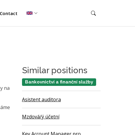
Contact
Similar positions
Bankovnictví a finanční služby
gy na
Asistent auditora
edáme
Mzdová/ý účetní
Key Account Manager pro