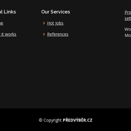
l Links
Our Services
Pro
set
me
Hot Jobs
Wor
it works
References
Mo 
© Copyright
PŘEDVÝBĚR.CZ