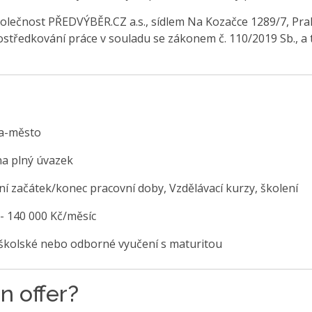
olečnost PŘEDVÝBĚR.CZ a.s., sídlem Na Kozačce 1289/7, Pra
středkování práce v souladu se zákonem č. 110/2019 Sb., a 
a-město
na plný úvazek
lní začátek/konec pracovní doby, Vzdělávací kurzy, školení
 - 140 000 Kč/měsíc
školské nebo odborné vyučení s maturitou
n offer?