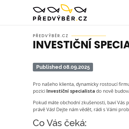
PŘEDVÝBĚR.CZ
INVESTIČNÍ SPECI
Published 08.09.2025
Pro našeho klienta, dynamicky rostoucí firm
pozici
Investiční specialista
do nově budova
Pokud máte obchodní zkušenosti, baví Vás pot
právě Vás! Dejte nám vědět, rádi s Vámi prob
Co Vás čeká: