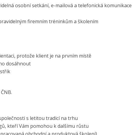
videlná osobní setkání, e-mailová a telefonická komunikace
 pravidelným firemním tréninkům a školením
entaci, protože klient je na prvním místě
eho dosáhnout
jstřík
u ČNB.
společnosti s letitou tradicí na trhu
gů, kteří Vám pomohou k dalšímu růstu
opracovaná obchodní a produktová školení)