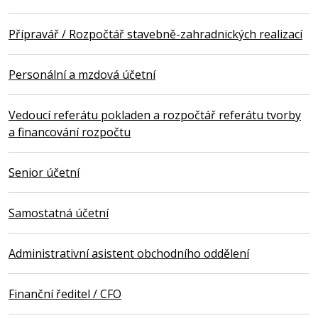
Přípravář / Rozpočtář stavebně-zahradnických realizací
Personální a mzdová účetní
Vedoucí referátu pokladen a rozpočtář referátu tvorby
a financování rozpočtu
Senior účetní
Samostatná účetní
Administrativní asistent obchodního oddělení
Finanční ředitel / CFO