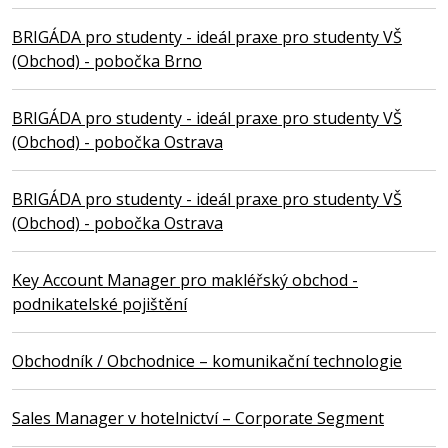
BRIGÁDA pro studenty - ideál praxe pro studenty VŠ
(Obchod) - pobočka Brno
BRIGÁDA pro studenty - ideál praxe pro studenty VŠ
(Obchod) - pobočka Ostrava
BRIGÁDA pro studenty - ideál praxe pro studenty VŠ
(Obchod) - pobočka Ostrava
Key Account Manager pro makléřský obchod -
podnikatelské pojištění
Obchodník / Obchodnice – komunikační technologie
Sales Manager v hotelnictví – Corporate Segment