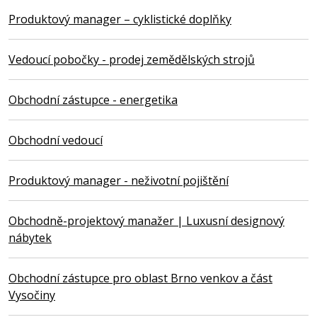
Produktový manager – cyklistické doplňky
Vedoucí pobočky - prodej zemědělských strojů
Obchodní zástupce - energetika
Obchodní vedoucí
Produktový manager - neživotní pojištění
Obchodně-projektový manažer | Luxusní designový
nábytek
Obchodní zástupce pro oblast Brno venkov a část
Vysočiny