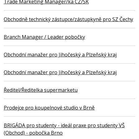
Trade Marketing Manager/ka CZ/SK
Obchodně technický zástupce/zástupkyně pro SZ Čechy
Branch Manager / Leader pobočky
Obchodní manažer pro Jihočeský a Plzeňský kraj
Obchodní manažer pro Jihočeský a Plzeňský kraj
Ředitel/Ředitelka supermarketu
Prodejce pro koupelnové studio v Brně
BRIGÁDA pro studenty - ideál praxe pro studenty VŠ
(Obchod) - pobočka Brno