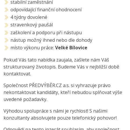
stabilní zaměstnání
odpovídající finanční ohodnocení
4 týdny dovolené
stravenkový paušál
zaškolení a podporu při nástupu
nástup možný ihned nebo dle dohody
místo výkonu práce:
Velké Bílovice
Pokud Vás tato nabídka zaujala, zašlete nám Váš
strukturovaný životopis. Budeme Vás v nejbližší době
kontaktovat.
Společnost PŘEDVÝBĚR.CZ a.s. si vyhrazuje právo
nekontaktovat kandidáty, kteří nebudou splňovat výše
uvedené požadavky.
Výhodou spolupráce s námi je rychlost! S našimi
konzultanty absolvujete pouze telefonický pohovor!
Odpovědí na tento inzerát souhlasím, aby společnost